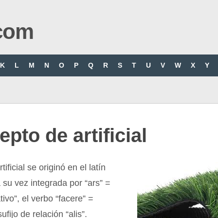
com
K
L
M
N
O
P
Q
R
S
T
U
V
W
X
Y
pto de artificial
tificial se originó en el latín
” a su vez integrada por “ars” =
tivo”, el verbo “facere” =
sufijo de relación “alis”.