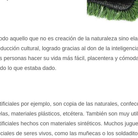
s todo aquello que no es creación de la naturaleza sino el
ucción cultural, logrado gracias al don de la inteligenci
as personas hacer su vida más fácil, placentera y cómo
ndo lo que estaba dado.
rtificiales por ejemplo, son copia de las naturales, confe
elas, materiales plásticos, etcétera. También son muy uti
ificiales hechos con materiales sintéticos. Muchos jugu
ificiales de seres vivos, como las muñecas o los soldadit