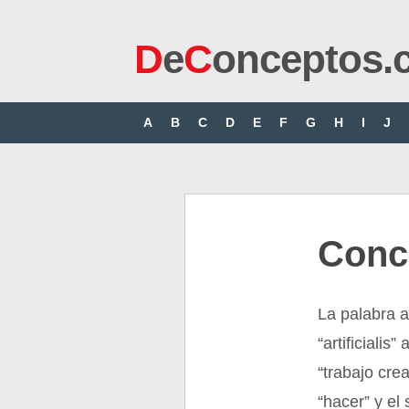
D
e
C
onceptos.
A
B
C
D
E
F
G
H
I
J
Conce
La palabra ar
“artificialis
“trabajo crea
“hacer” y el 