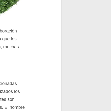
aboración
a que les
da, muchas
ccionadas
lizados los
etes son
os. El hombre