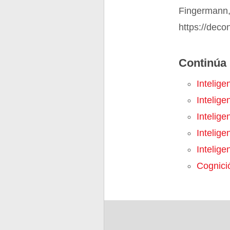
Fingermann,
https://deco
Continúa 
Inteligen
Inteligen
Intelige
Intelig
Intelige
Cognici