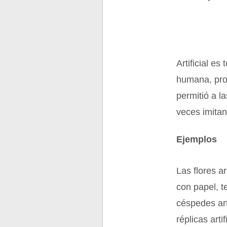
Artificial e
humana, prod
permitió a l
veces imita
Ejemplos
Las flores a
con papel, t
céspedes art
réplicas art