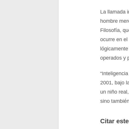
La llamada in
hombre merce
Filosofía, q
ocurre en e
lógicamente
operados y 
“Inteligenci
2001, bajo l
un niño rea
sino también
Citar este