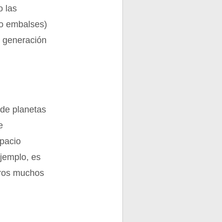
o las
 o embalses)
, generación
 de planetas
e
spacio
ejemplo, es
otros muchos