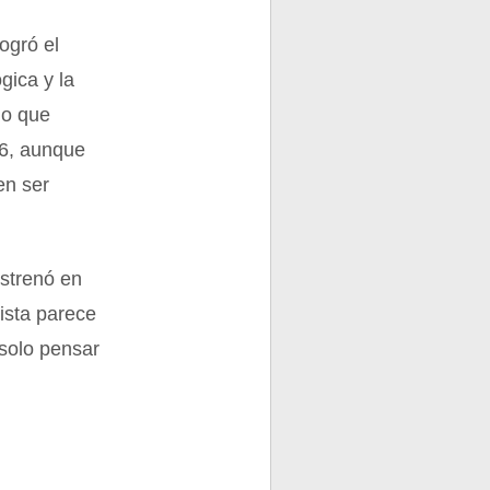
logró el
gica y la
lo que
56, aunque
en ser
estrenó en
ista parece
solo pensar