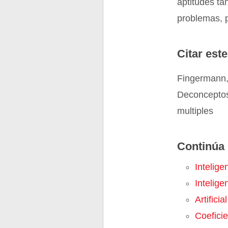
aptitudes ta
problemas, p
Citar este
Fingermann, 
Deconceptos.
multiples
Continúa 
Intelig
Intelige
Artificial
Coefici