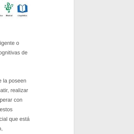
igente o
ognitivas de
ue la poseen
ir, realizar
operar con
 estos
cial que está
o,