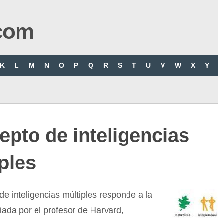
com
K
L
M
N
O
P
Q
R
S
T
U
V
W
X
Y
pto de inteligencias
ples
de inteligencias múltiples responde a la
iada por el profesor de Harvard,