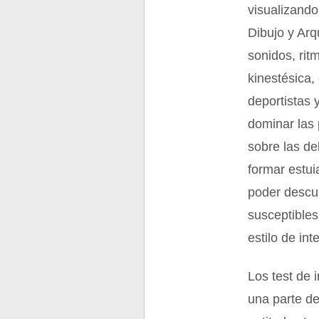
visualizando
Dibujo y Arq
sonidos, rit
kinestésica,
deportistas 
dominar las
sobre las de
formar estui
poder descub
susceptible
estilo de in
Los test de 
una parte d