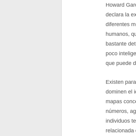
Howard Gard
declara la ex
diferentes m
humanos, qu
bastante det
poco intelig
que puede d
Existen para
dominen el i
mapas conce
números, ag
individuos t
relacionada 