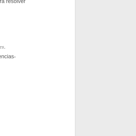
ra resolver
es
.
encias-