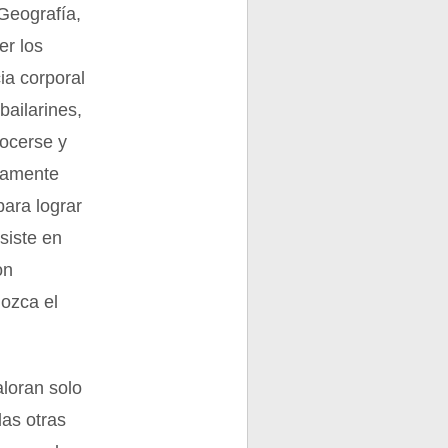
 Geografía,
er los
cia corporal
bailarines,
nocerse y
ivamente
para lograr
siste en
on
nozca el
aloran solo
as otras