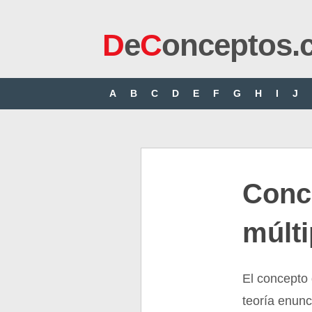
D
e
C
onceptos.
A
B
C
D
E
F
G
H
I
J
Conce
múlti
El concepto 
teoría enunc