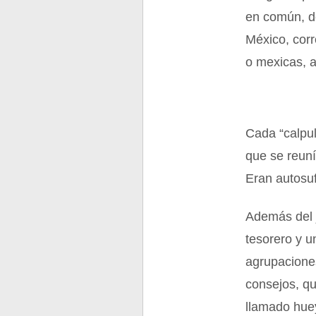
en común, de 
México, corr
o mexicas, a
Cada “calpull
que se reuní
Eran autosufi
Además del j
tesorero y u
agrupaciones
consejos, q
llamado huey