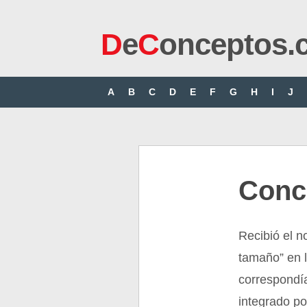
D
e
C
onceptos.
A
B
C
D
E
F
G
H
I
J
Conce
Recibió el n
tamaño” en l
correspondía
integrado p