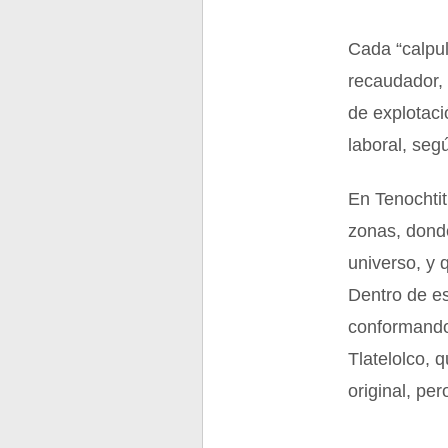
Cada “calpul
recaudador, 
de explotaci
laboral, seg
En Tenochtit
zonas, donde
universo, y
Dentro de es
conformando 
Tlatelolco, 
original, pe