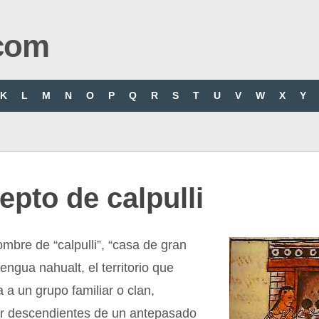
com
K
L
M
N
O
P
Q
R
S
T
U
V
W
X
Y
pto de calpulli
ombre de “calpulli”, “casa de gran
engua nahualt, el territorio que
 a un grupo familiar o clan,
or descendientes de un antepasado