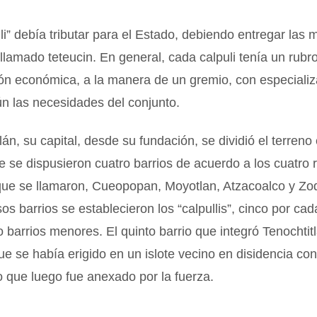
li” debía tributar para el Estado, debiendo entregar las 
llamado teteucin. En general, cada calpuli tenía un rubr
ón económica, a la manera de un gremio, con especializ
ún las necesidades del conjunto.
lán, su capital, desde su fundación, se dividió el terreno
 se dispusieron cuatro barrios de acuerdo a los cuatro
 que se llamaron, Cueopopan, Moyotlan, Atzacoalco y Zo
os barrios se establecieron los “calpullis”, cinco por cad
barrios menores. El quinto barrio que integró Tenochtit
que se había erigido en un islote vecino en disidencia con 
ro que luego fue anexado por la fuerza.