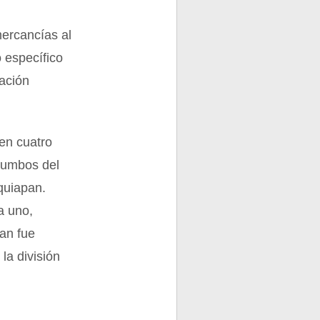
mercancías al
o específico
ación
 en cuatro
 rumbos del
quiapan.
a uno,
lan fue
la división