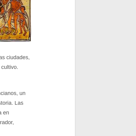
 las ciudades,
cultivo.
ncianos, un
toria. Las
a en
rador,