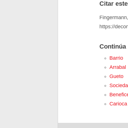
Citar este
Fingermann, 
https://deco
Continúa 
Barrio
Arrabal
Gueto
Sociedad
Benefic
Carioca