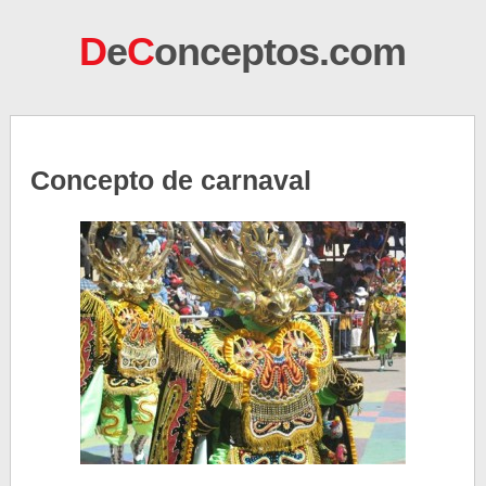
D
e
C
onceptos.com
Concepto de carnaval