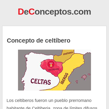
D
e
C
onceptos.com
Concepto de celtíbero
Los celtiberos fueron un pueblo prerromano
habitante de Celtiberia, zona de límites difusos,