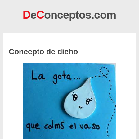
D
e
C
onceptos.com
Concepto de dicho