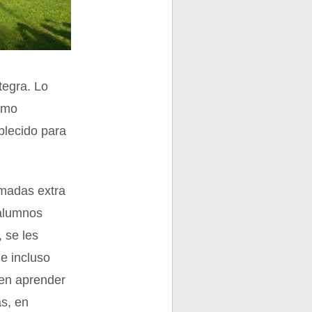
tegra. Lo
como
ablecido para
amadas extra
 alumnos
 se les
 e incluso
cen aprender
s, en