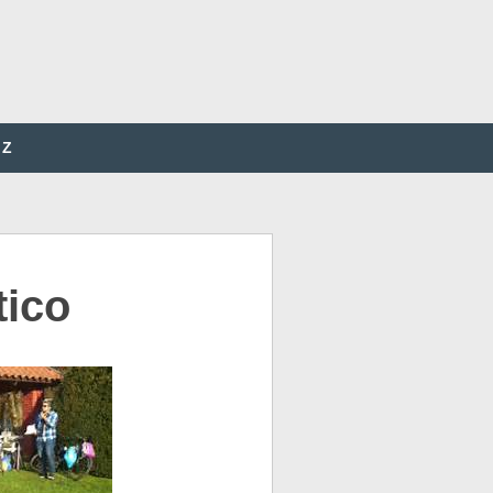
Z
tico