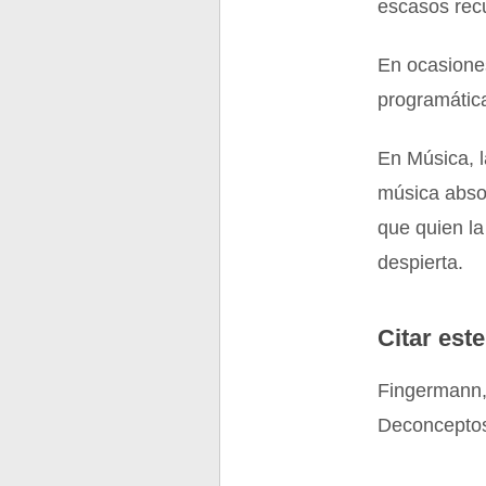
escasos rec
En ocasiones
programática
En Música, l
música absol
que quien l
despierta.
Citar este
Fingermann,
Deconceptos