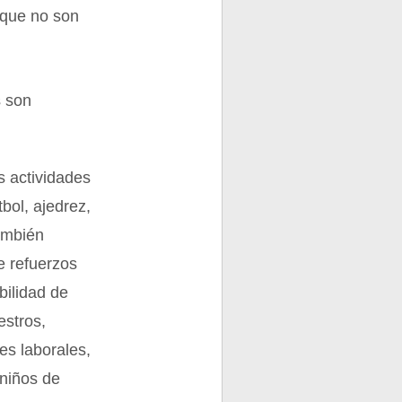
orque no son
s son
s actividades
tbol, ajedrez,
También
e refuerzos
bilidad de
estros,
es laborales,
 niños de