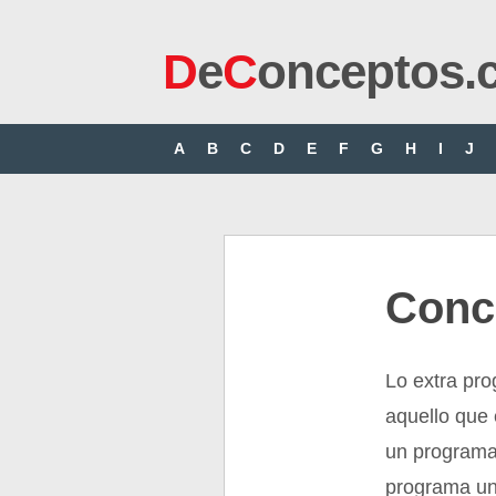
D
e
C
onceptos.
A
B
C
D
E
F
G
H
I
J
Conc
Lo extra pr
aquello que
un programa
programa una