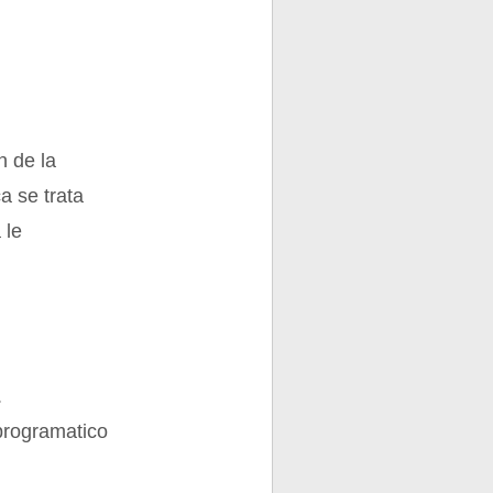
n de la
a se trata
 le
.
programatico