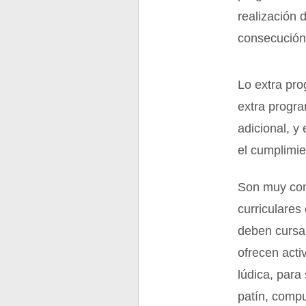
realización 
consecución 
Lo extra pro
extra progr
adicional, y
el cumplimie
Son muy com
curriculares
deben cursar
ofrecen acti
lúdica, para
patín, compu