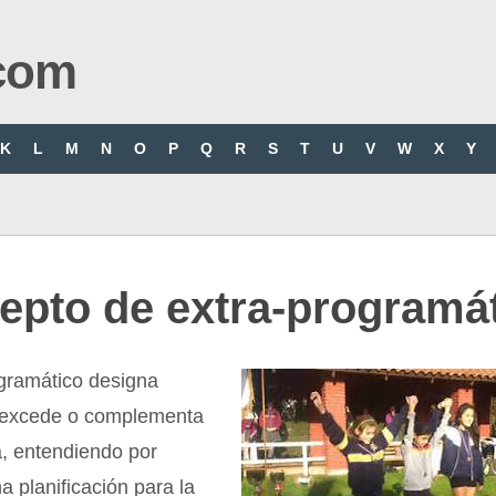
com
K
L
M
N
O
P
Q
R
S
T
U
V
W
X
Y
epto de extra-programá
ogramático designa
 excede o complementa
, entendiendo por
 planificación para la