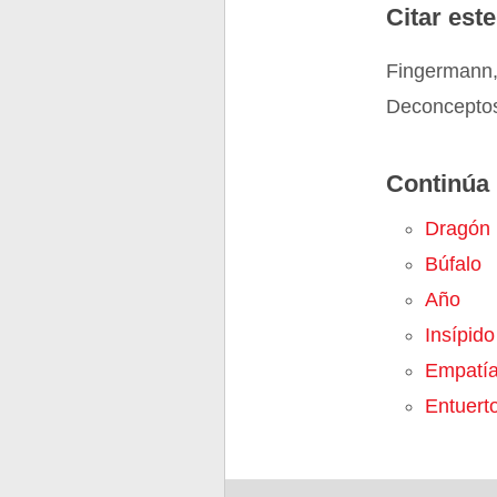
Citar este
Fingermann,
Deconceptos
Continúa 
Dragón
Búfalo
Año
Insípido
Empatí
Entuert