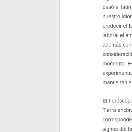
pasó al latí
nuestro idi
predecir el 
laboral el am
además cono
consideració
momento. Es 
experimental
mantienen su
El horóscopo
Tierra encla
corresponden
signos del h