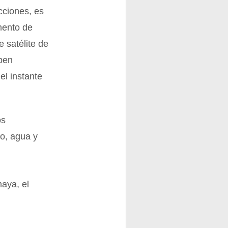
cciones, es
omento de
e satélite de
eben
el instante
os
go, agua y
maya, el