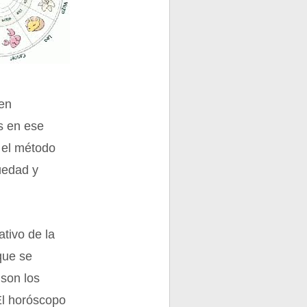
 en
os en ese
 el método
üedad y
tivo de la
que se
 son los
El horóscopo