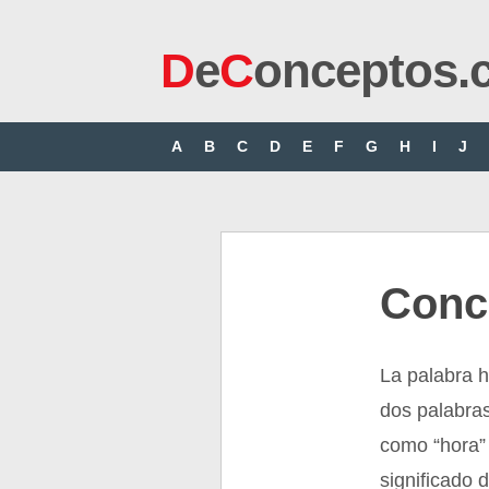
D
e
C
onceptos.
A
B
C
D
E
F
G
H
I
J
Conc
La palabra 
dos palabra
como “hora”
significado 