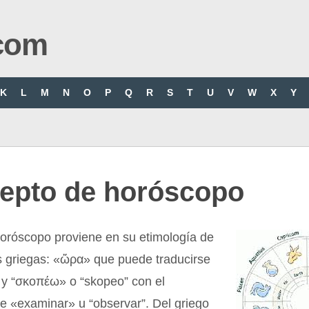
com
K
L
M
N
O
P
Q
R
S
T
U
V
W
X
Y
epto de horóscopo
horóscopo proviene en su etimología de
s griegas: «ὥρα» que puede traducirse
 y “σκοπέω» o “skopeo” con el
de «examinar» u “observar”. Del griego