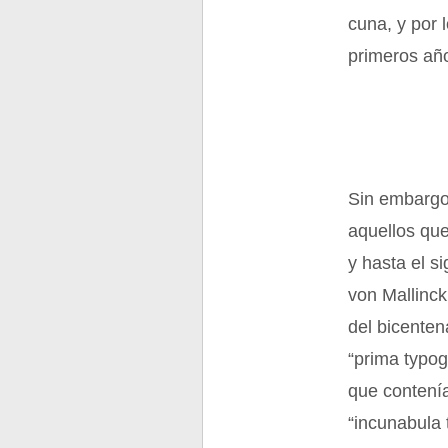
cuna, y por l
primeros año
Sin embargo,
aquellos que
y hasta el s
von Mallinck
del bicenten
“prima typog
que contení
“incunabula 