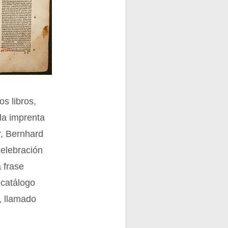
os libros,
la imprenta
er, Bernhard
celebración
a frase
 catálogo
, llamado