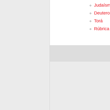
Judaís
Deuter
Torá
Rúbrica