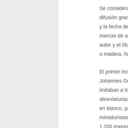
Se considera
difusión gra
y la fecha d
marcas de ag
autor y el t
o madera, fo
El primer in
Johannes Gu
imitaban a l
abreviaturas
en blanco, p
miniaturista
1.200 impren