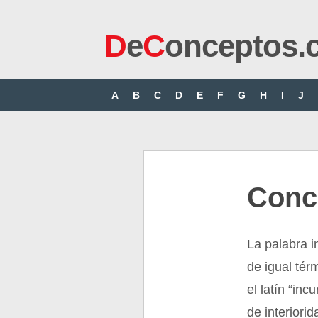
D
e
C
onceptos.
A
B
C
D
E
F
G
H
I
J
Conc
La palabra i
de igual tér
el latín “inc
de interiorid