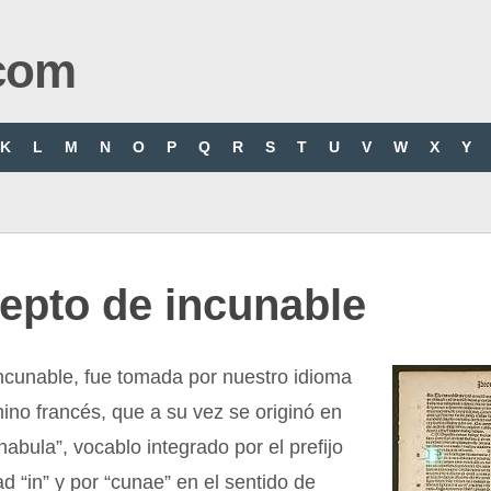
com
K
L
M
N
O
P
Q
R
S
T
U
V
W
X
Y
epto de incunable
ncunable, fue tomada por nuestro idioma
mino francés, que a su vez se originó en
unabula”, vocablo integrado por el prefijo
ad “in” y por “cunae” en el sentido de