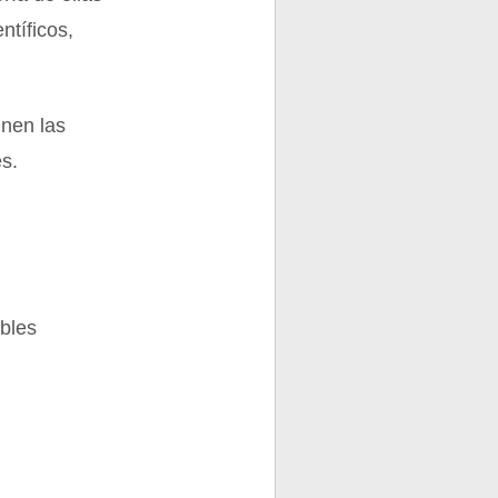
ntíficos,
únen las
es.
bles