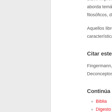
aborda temát
filosóficos, 
Aquellos lib
característi
Citar este
Fingermann,
Deconceptos
Continúa 
Biblia
Digesto