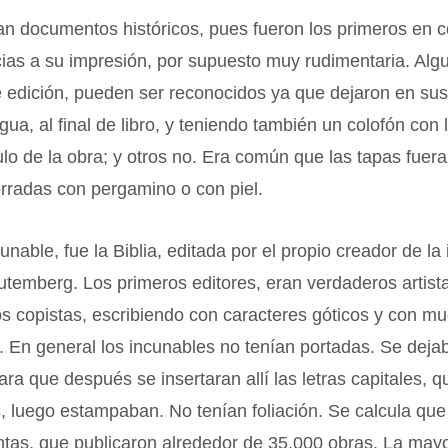
n documentos históricos, pues fueron los primeros en c
cias a su impresión, por supuesto muy rudimentaria. Alg
e edición, pueden ser reconocidos ya que dejaron en su
ua, al final de libro, y teniendo también un colofón con 
ítulo de la obra; y otros no. Era común que las tapas fuer
rradas con pergamino o con piel.
cunable, fue la Biblia, editada por el propio creador de la
temberg. Los primeros editores, eran verdaderos artist
os copistas, escribiendo con caracteres góticos y con m
. En general los incunables no tenían portadas. Se dej
ara que después se insertaran allí las letras capitales, q
s, luego estampaban. No tenían foliación. Se calcula qu
tas, que publicaron alrededor de 35.000 obras. La mayo