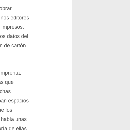
obrar
unos editores
s impresos,
los datos del
an de cartón
 imprenta,
as que
uchas
aban espacios
ue los
e había unas
ría de ellas