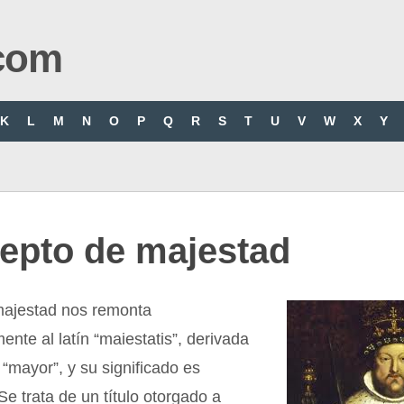
com
K
L
M
N
O
P
Q
R
S
T
U
V
W
X
Y
epto de majestad
majestad nos remonta
ente al latín “maiestatis”, derivada
 “mayor”, y su significado es
Se trata de un título otorgado a