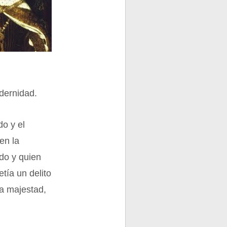
dernidad.
do y el
en la
ado y quien
tía un delito
la majestad,