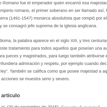
io Romano fue el emperador quien encarnó esa majesta
 imperio romano, el primer soberano en ser llamado así, 
aterra (1491-1547) monarca absolutista que rompió por e
 y se consagró jefe suprema de la iglesia anglicana.
dioma, la palabra aparece en el siglo XIII, y tres centuri
este tratamiento para todos aquellos que poseían una a
ara jueces y magistrados, para luego también atribuirse e
infundiera admiración y respeto, por ejemplo cuando de
 ley”. También se califica como que posee majestad a a
 acciones se muestra serio y severo.
 artículo
Concepto de majestad