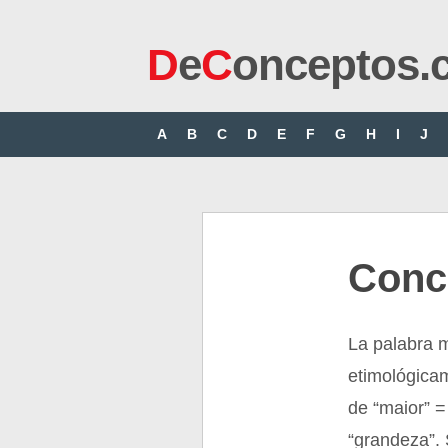
D
e
C
onceptos.
A
B
C
D
E
F
G
H
I
J
Conc
La palabra 
etimológicam
de “maior” =
“grandeza”. 