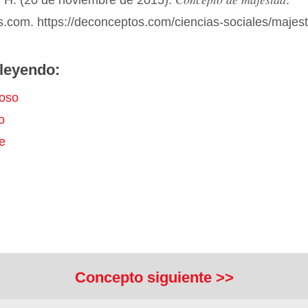
 H. (20 de noviembre de 2015).
.
.com. https://deconceptos.com/ciencias-sociales/majes
leyendo:
oso
o
e
Concepto siguiente >>