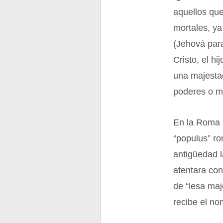
aquellos qu
mortales, ya
(Jehová para
Cristo, el h
una majestad
poderes o m
En la Roma a
“populus” r
antigüedad l
atentara con
de “lesa maj
recibe el no