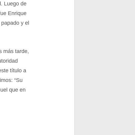
d. Luego de
fue Enrique
l papado y el
as más tarde,
utoridad
ste título a
cimos: “Su
quel que en