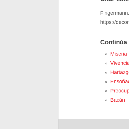
Fingermann, 
https://deco
Continúa 
Miseria
Vivenci
Hartazg
Ensoña
Preocup
Bacán