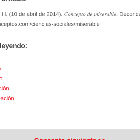
Concepto de miserable
H. (10 de abril de 2014).
. Deconc
nceptos.com/ciencias-sociales/miserable
leyendo:
a
o
ción
ación