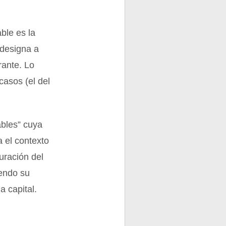
able es la
 designa a
rante. Lo
casos (el del
ables” cuya
a el contexto
auración del
iendo su
a capital.