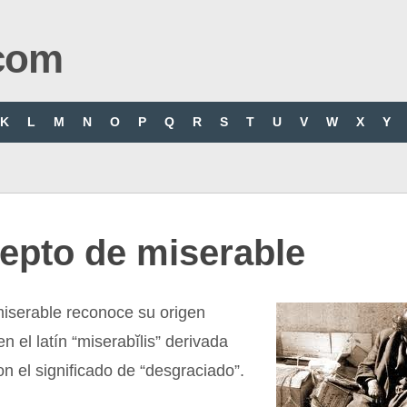
com
K
L
M
N
O
P
Q
R
S
T
U
V
W
X
Y
epto de miserable
miserable reconoce su origen
n el latín “miserabĭlis” derivada
on el significado de “desgraciado”.