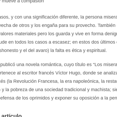
, y mueve a compasión
asos, y con una significación diferente, la persona miser
vecha de otros y los engaña para su provecho. También
valores materiales pero los guarda y vive en forma denig
ude en todos los casos a escasez; en estos dos últimos 
honesto y el del avaro) la falta es ética y espiritual.
publicó una novela romántica, cuyo título es “Los miser
ertenece al escritor francés Víctor Hugo, donde se analiz
ncés (la Revolución Francesa, la era napoleónica, la rest
 y la pobreza de una sociedad tradicional y machista; s
 defensa de los oprimidos y exponer su oposición a la pen
 artículo