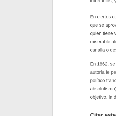
infortunios
En ciertos c
que se apro
quien tiene 
miserable al
canalla o des
En 1862, se 
autoría le p
político fra
absolutismo)
objetivo, la
Citar este