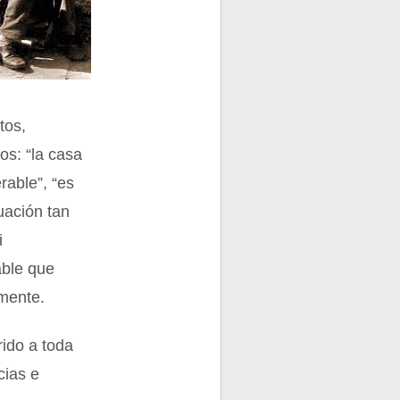
tos,
os: “la casa
rable”, “es
uación tan
i
able que
amente.
rido a toda
cias e