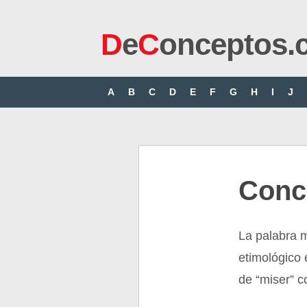
D
e
C
onceptos.
A
B
C
D
E
F
G
H
I
J
Conc
La palabra 
etimológico e
de “miser” c