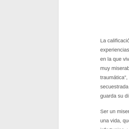
La calificac
experiencias
en la que vi
muy miserabl
traumática”,
secuestrada 
guarda su d
Ser un miser
una vida, qu