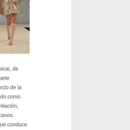
ical, de
 arte
ecto de la
tado como
itación,
 casos
que conduce