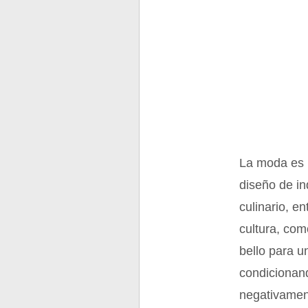
La moda es u
diseño de in
culinario, e
cultura, com
bello para 
condicionand
negativamen