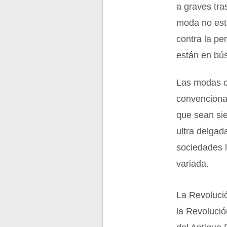
a graves tra
moda no está
contra la p
están en bú
Las modas c
convencional
que sean si
ultra delga
sociedades 
variada.
La Revolució
la Revolució