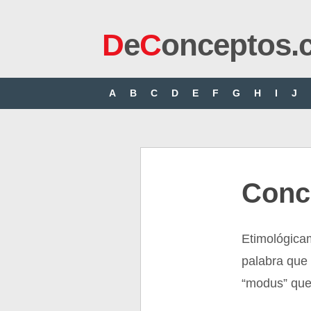
D
e
C
onceptos.
A
B
C
D
E
F
G
H
I
J
Conc
Etimológica
palabra que 
“modus” que