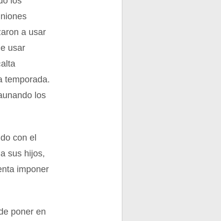
do los
uniones
zaron a usar
de usar
alta
da temporada.
 aunando los
do con el
 sus hijos,
enta imponer
 de poner en