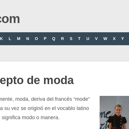
com
K
L
M
N
O
P
Q
R
S
T
U
V
W
X
Y
epto de moda
mente, moda, deriva del francés “mode”
a su vez se originó en el vocablo latino
 significa modo o manera.