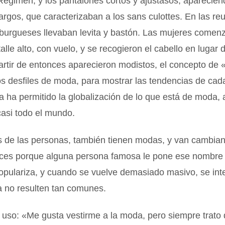
Régimen, y los pantalones cortos y ajustasos, aparecien
argos, que caracterizaban a los sans culottes. En las re
 burgueses llevaban levita y bastón. Las mujeres comen
talle alto, con vuelo, y se recogieron el cabello en lugar 
artir de entonces aparecieron modistos, el concepto de «
os desfiles de moda, para mostrar las tendencias de ca
a ha permitido la globalización de lo que está de moda,
 casi todo el mundo.
 de las personas, también tienen modas, y van cambian
eces porque alguna persona famosa le pone ese nombre a
opulariza, y cuando se vuelve demasiado masivo, se int
a no resulten tan comunes.
 uso: «Me gusta vestirme a la moda, pero siempre trato