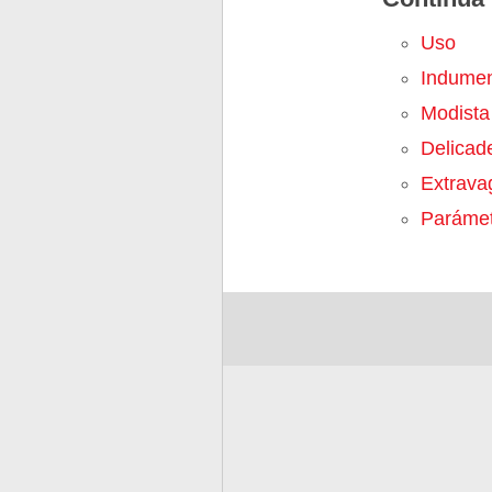
Uso
Indumen
Modista
Delicad
Extrava
Parámet