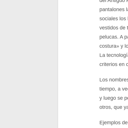
del Antiguo 
pantalones l
sociales los
vestidos de 
pelucas. A p
costura» y l
La tecnologí
criterios en
Los nombres
tiempo, a v
y luego se p
otros, que y
Ejemplos de