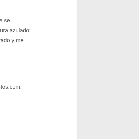
e se
pura azulado:
orado y me
tos.com.