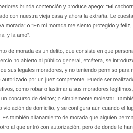
periores brinda contención y produce apego: “Mi cachor
do con nuestra vieja casa y ahora la extraña. Le cuest
a morada” o “En mi morada me siento protegido y feliz, 
al y la amo”.
nto de morada es un delito, que consiste en que person
ercio no abierto al público general, etcétera, se introduz
 de sus legales moradores, y no teniendo permiso para r
 autorizado por un juez competente. Puede ser realizad
etivos, como robar o lastimar a sus moradores legítimos,
 un concurso de delitos; o simplemente molestar. Tambi
violación de domicilio, y se configura aún cuando el lu
. Es también allanamiento de morada que alguien perm
 otro al que entró con autorización, pero de donde le han