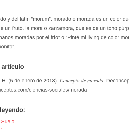
ido y del latín “morum”, morado o morada es un color qu
e un fruto, la mora o zarzamora, que es de un tono púr
manos moradas por el frío” o “Pinté mi living de color m
onito”.
 artículo
Concepto de morada
 H. (5 de enero de 2018).
. Deconcep
onceptos.com/ciencias-sociales/morada
leyendo:
 Suelo