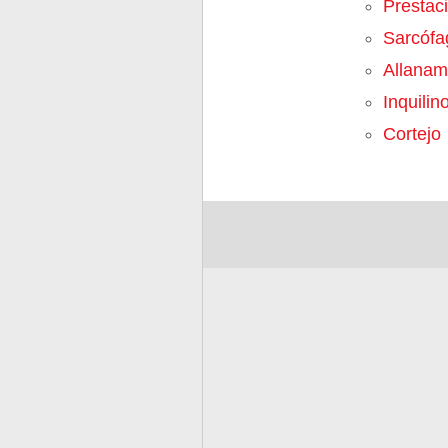
Prestac
Sarcófa
Allanam
Inquilin
Cortejo