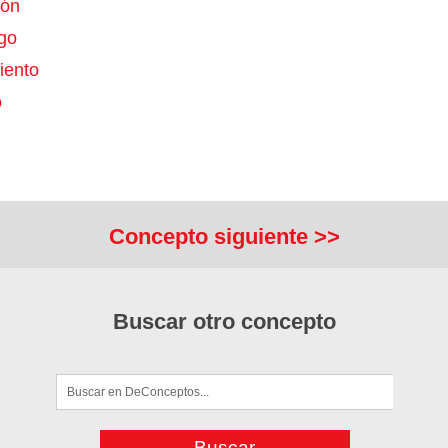
ión
go
iento
o
Concepto siguiente >>
Buscar otro concepto