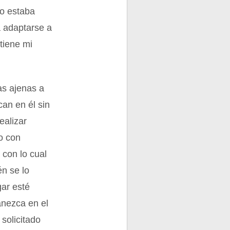
ro estaba
a adaptarse a
tiene mi
as ajenas a
can en él sin
ealizar
o con
 con lo cual
én se lo
gar esté
anezca en el
 solicitado