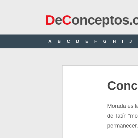
D
e
C
onceptos.
A
B
C
D
E
F
G
H
I
J
Conc
Morada es la
del latín “mo
permanecer