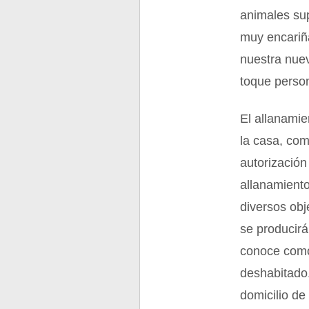
animales su
muy encariña
nuestra nuev
toque person
El allanamie
la casa, com
autorización
allanamiento
diversos obj
se producirá
conoce como 
deshabitado
domicilio de