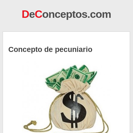
D
e
C
onceptos.com
Concepto de pecuniario