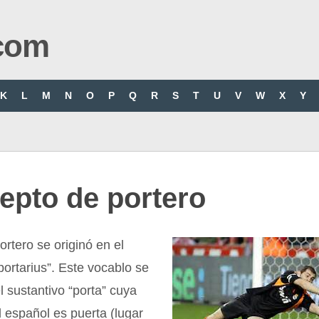
com
K
L
M
N
O
P
Q
R
S
T
U
V
W
X
Y
epto de portero
ortero se originó en el
“portarius”. Este vocablo se
el sustantivo “porta” cuya
l español es puerta (lugar