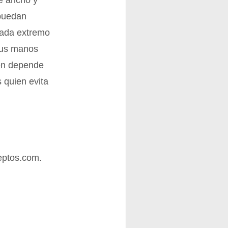
de ancho y
 puedan
 cada extremo
 sus manos
ien depende
 quien evita
eptos.com.