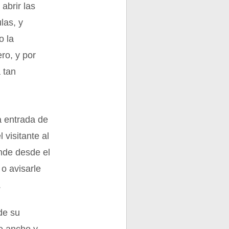
abrir las
las, y
o la
ro, y por
á tan
a entrada de
 visitante al
ende desde el
 o avisarle
.
 de su