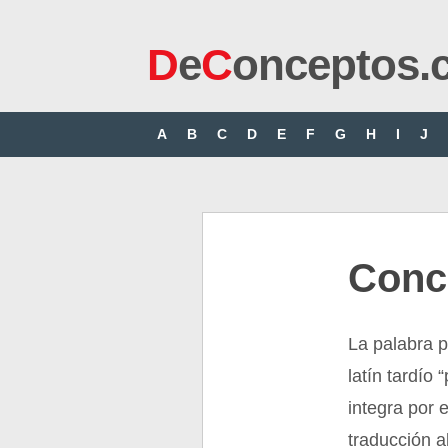
D
e
C
onceptos.
A
B
C
D
E
F
G
H
I
J
Conc
La palabra p
latín tardío 
integra por 
traducción a