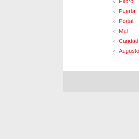
Píloro
Puerta
Portal
Mal
Candad
August