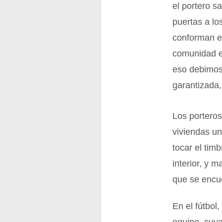
el portero s
puertas a lo
conforman el
comunidad ed
eso debimos 
garantizada,
Los porteros
viviendas un
tocar el tim
interior, y 
que se encue
En el fútbol