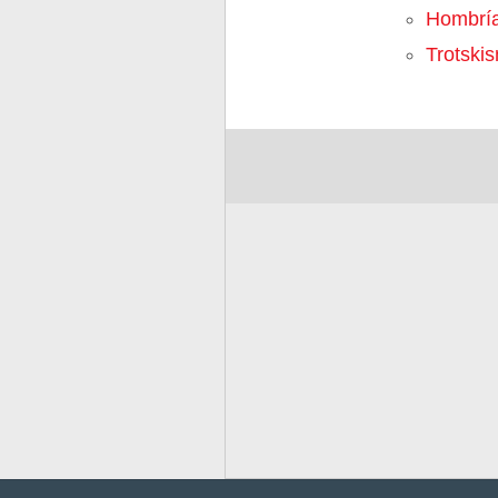
Hombrí
Trotski