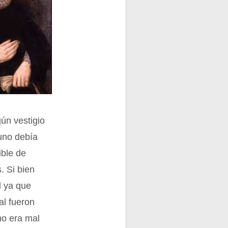
gún vestigio
 uno debía
ible de
. Si bien
l ya que
al fueron
no era mal