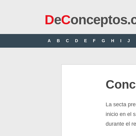
D
e
C
onceptos.
A
B
C
D
E
F
G
H
I
J
Conc
La secta pre
inicio en el 
durante el re