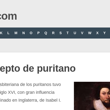
com
K
L
M
N
O
P
Q
R
S
T
U
V
W
X
Y
epto de puritano
sbiteriana de los puritanos tuvo
siglo XVI, con gran influencia
inado en Inglaterra, de Isabel I.