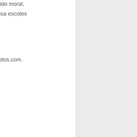
ido moral,
usa escotes
ptos.com.