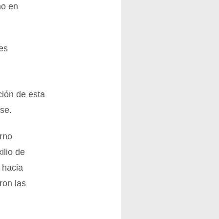
no en
es
ción de esta
rse.
erno
ilio de
 hacia
ron las