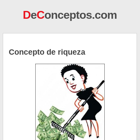
D
e
C
onceptos.com
Concepto de riqueza