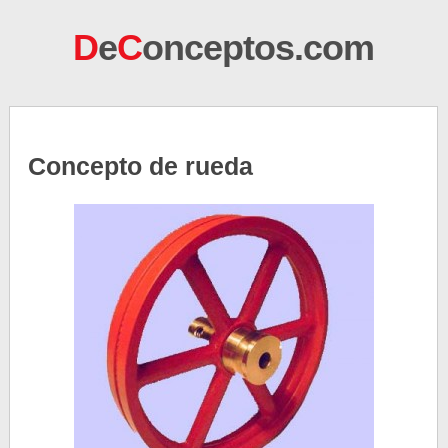
D
e
C
onceptos.com
Concepto de rueda