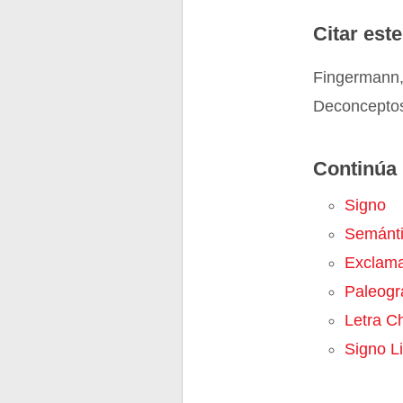
Citar este
Fingermann,
Deconceptos
Continúa 
Signo
Semánt
Exclama
Paleogr
Letra C
Signo Li