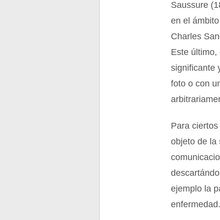
Saussure (1
en el ámbit
Charles Sand
Este último,
significante
foto o con u
arbitrariame
Para ciertos
objeto de la
comunicacion
descartándo
ejemplo la p
enfermedad