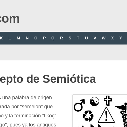
com
K
L
M
N
O
P
Q
R
S
T
U
V
W
X
Y
epto de Semiótica
s una palabra de origen
grada por “semeion” que
no y la terminación “tikoç”,
lgo”, pues ya los antiguos