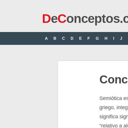
D
e
C
onceptos.
A
B
C
D
E
F
G
H
I
J
Conc
Semiótica e
griego, inte
significa sig
“relativo a a