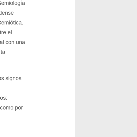
Semiología
idense
Semiótica.
tre el
mal con una
lta
os signos
tos;
 como por
a