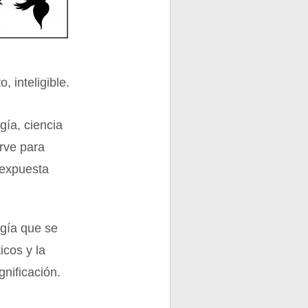
, inteligible.
ía, ciencia
irve para
 expuesta
ogía que se
icos y la
gnificación.