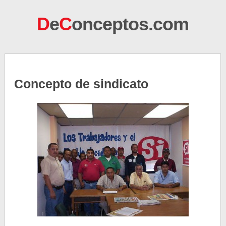
D
e
C
onceptos.com
Concepto de sindicato