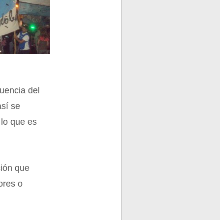
luencia del
así se
 lo que es
ción que
ores o