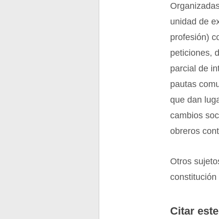
Organizadas
unidad de ex
profesión) c
peticiones, 
parcial de i
pautas comu
que dan luga
cambios soci
obreros cont
Otros sujeto
constitución 
Citar este