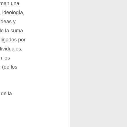
orman una
 ideología,
 ideas y
 de la suma
ligados por
ividuales,
n los
 (de los
 de la