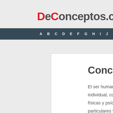
D
e
C
onceptos.
A
B
C
D
E
F
G
H
I
J
Conce
El ser human
individual, 
físicas y ps
particulares