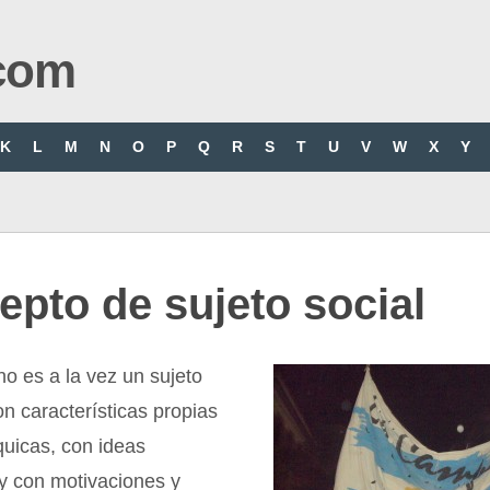
com
K
L
M
N
O
P
Q
R
S
T
U
V
W
X
Y
pto de sujeto social
o es a la vez un sujeto
con características propias
íquicas, con ideas
 y con motivaciones y