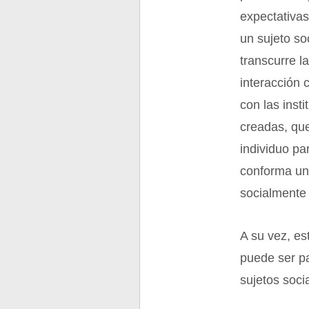
expectativas
un sujeto so
transcurre l
interacción
con las inst
creadas, que
individuo pa
conforma un 
socialmente 
A su vez, es
puede ser pa
sujetos soc