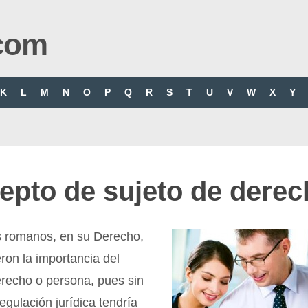
com
K
L
M
N
O
P
Q
R
S
T
U
V
W
X
Y
epto de sujeto de derec
s romanos, en su Derecho,
ron la importancia del
erecho o persona, pues sin
regulación jurídica tendría