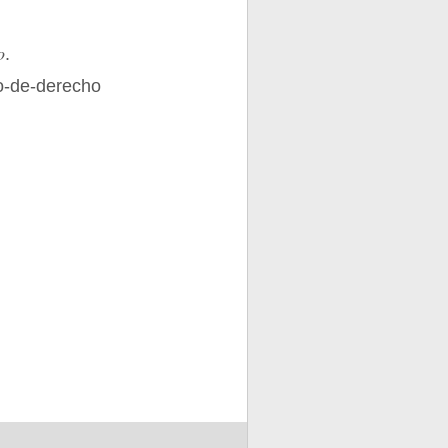
o
.
to-de-derecho