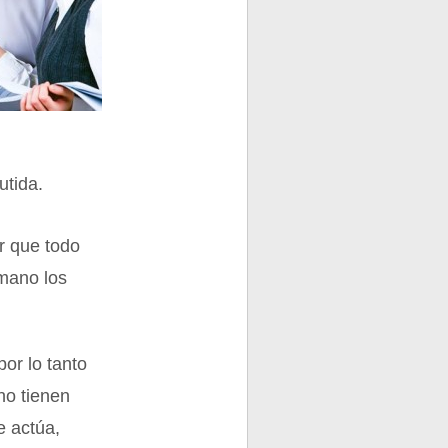
utida.
r que todo
mano los
or lo tanto
no tienen
e actúa,