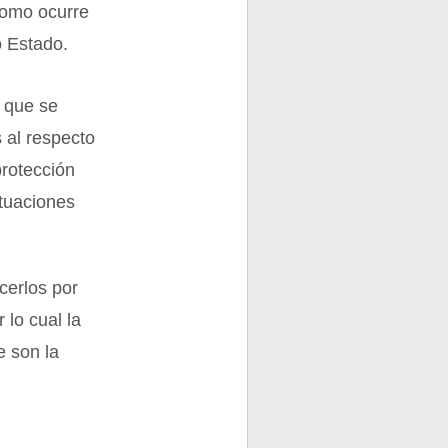
como ocurre
o Estado.
, que se
 al respecto
protección
ituaciones
cerlos por
 lo cual la
e son la