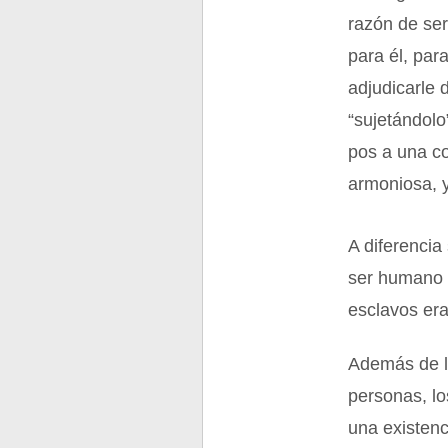
razón de ser
para él, par
adjudicarle 
“sujetándolo
pos a una co
armoniosa, y
A diferenci
ser humano 
esclavos era
Además de l
personas, l
una existenc