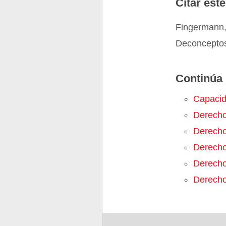
Citar este
Fingermann,
Deconceptos
Continúa 
Capaci
Derech
Derecho
Derecho
Derecho
Derech