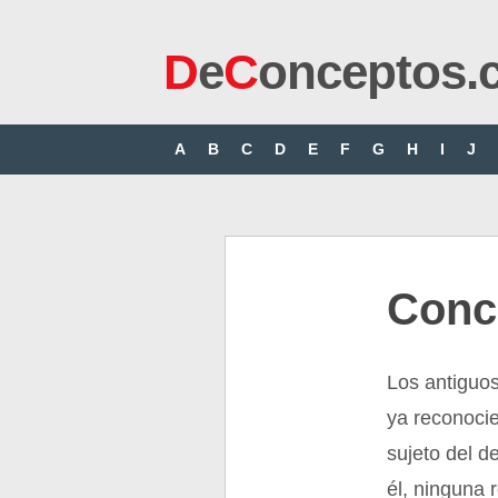
D
e
C
onceptos.
A
B
C
D
E
F
G
H
I
J
Conc
Los antiguo
ya reconocie
sujeto del d
él, ninguna 