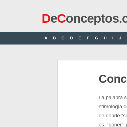
D
e
C
onceptos.
A
B
C
D
E
F
G
H
I
J
Conc
La palabra s
etimología d
de donde “su
es, “poner”;