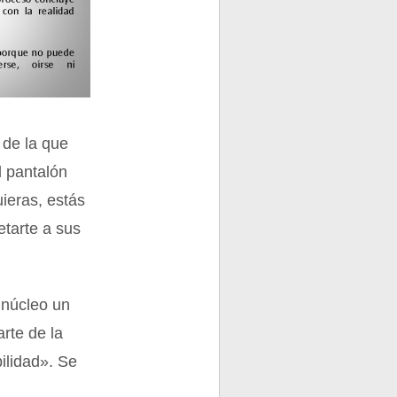
 de la que
l pantalón
uieras, estás
etarte a sus
l núcleo un
arte de la
ilidad». Se