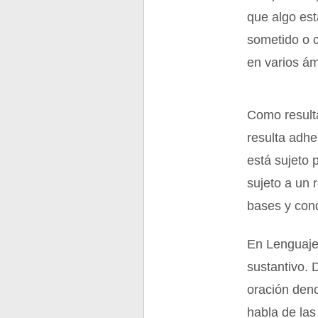
que algo es
sometido o 
en varios ám
Como resulta
resulta adhe
está sujeto 
sujeto a un 
bases y cond
En Lenguaje,
sustantivo. D
oración deno
habla de las 