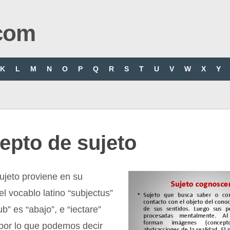
com
K
L
M
N
O
P
Q
R
S
T
U
V
W
X
Y
epto de sujeto
ujeto proviene en su
el vocablo latino “subjectus”
b” es “abajo”, e “iectare”
 por lo que podemos decir