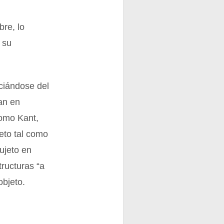
re, lo
 su
nciándose del
an en
como Kant,
jeto tal como
ujeto en
tructuras “a
objeto.