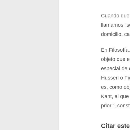
Cuando quer
llamamos “su
domicilio, c
En Filosofía
objeto que e
especial de 
Husserl o Fi
es, como obj
Kant, al que
priori”, con
Citar este