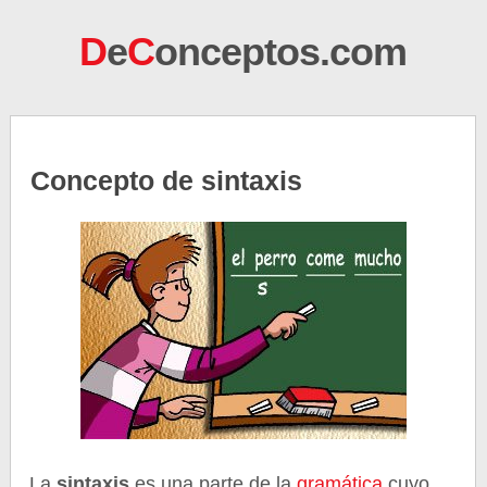
D
e
C
onceptos.com
Concepto de sintaxis
La
sintaxis
es una parte de la
gramática
cuyo