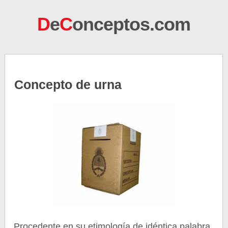
D
e
C
onceptos.com
Concepto de urna
Procedente en su etimología de idéntica palabra