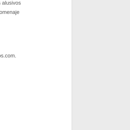
 alusivos
homenaje
os.com.