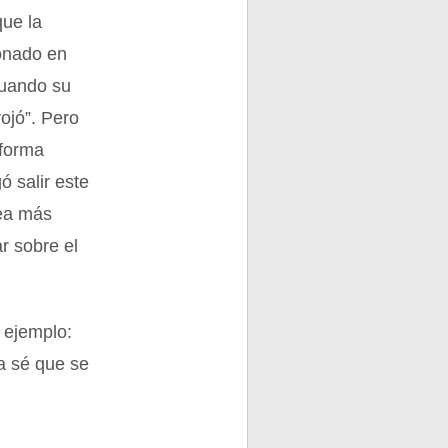
que la
ionado en
cuando su
ojó”. Pero
 forma
ó salir este
sea más
r sobre el
 ejemplo:
a sé que se