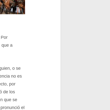
 Por
e que a
guien, o se
rencia no es
cto, por
ó de los
in que se
 pronunció el