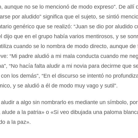
o, aunque no se lo mencionó de modo expreso”. De allí 
arse por aludido” significa que el sujeto, se sintió menc
ario genérico que se realizó: “Juan se dio por aludido 
 dijo que en el grupo había varios mentirosos, y se sonr
utiliza cuando se lo nombra de modo directo, aunque de
reve: “Mi padre aludió a mi mala conducta cuando me neg
a”, “No hacía falta aludir a mi novia para decirme que 
con los demás”, “En el discurso se intentó no profundiza
co, y se aludió a él de modo muy vago y sutil”.
ludir a algo sin nombrarlo es mediante un símbolo, por
alude a la patria» o «Si veo dibujada una paloma blanc
do a la paz».