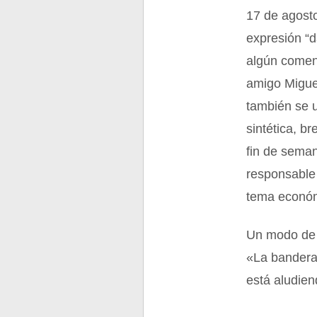
17 de agost
expresión “d
algún coment
amigo Miguel
también se 
sintética, b
fin de seman
responsable 
tema económi
Un modo de a
«La bandera 
está aludien