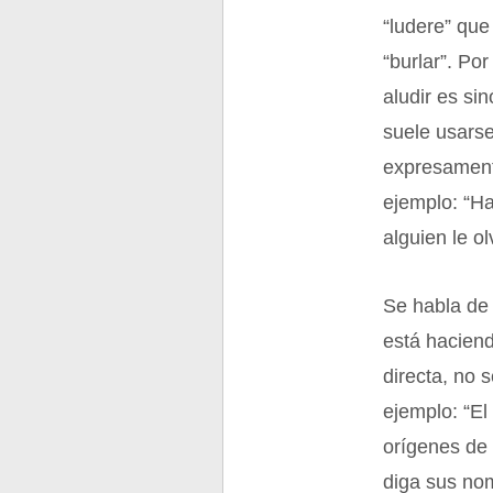
“ludere” qu
“burlar”. Por
aludir es si
suele usarse
expresamente
ejemplo: “Ha
alguien le o
Se habla de 
está haciend
directa, no 
ejemplo: “El
orígenes de 
diga sus nom