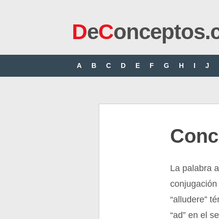
D
e
C
onceptos.
A
B
C
D
E
F
G
H
I
J
Conce
La palabra a
conjugación 
“alludere” té
“ad” en el s