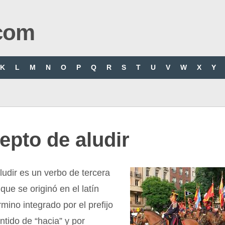
com
K
L
M
N
O
P
Q
R
S
T
U
V
W
X
Y
pto de aludir
ludir es un verbo de tercera
que se originó en el latín
rmino integrado por el prefijo
entido de “hacia” y por