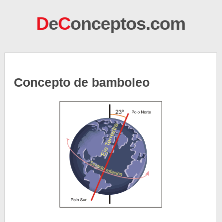
D
e
C
onceptos.com
Concepto de bamboleo