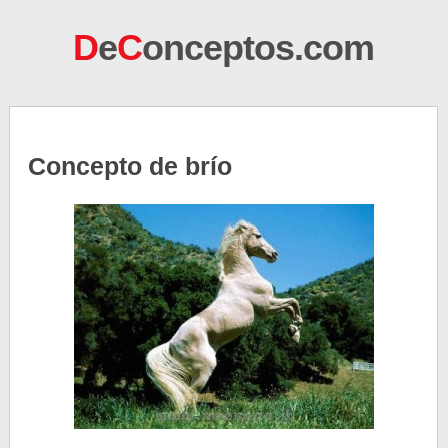
D
e
C
onceptos.com
Concepto de brío