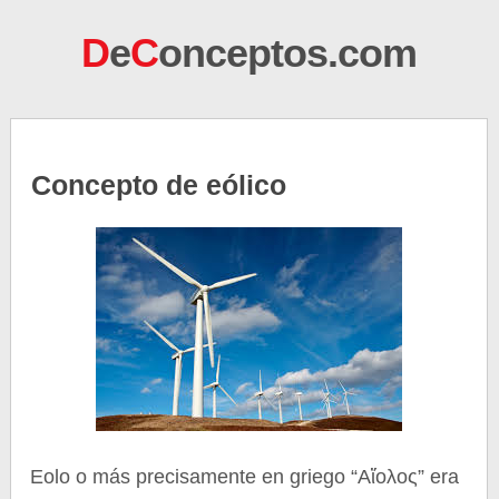
D
e
C
onceptos.com
Concepto de eólico
Eolo o más precisamente en griego “Αἴολος” era