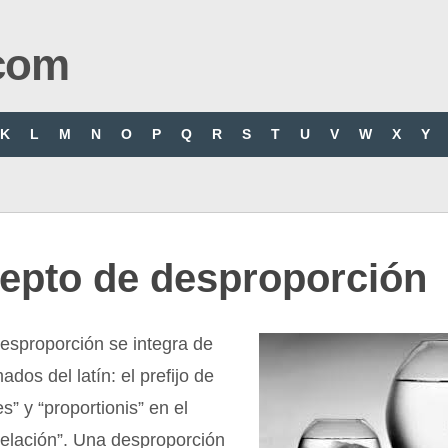
com
K
L
M
N
O
P
Q
R
S
T
U
V
W
X
Y
epto de desproporción
esproporción se integra de
dos del latín: el prefijo de
s” y “proportionis” en el
relación”. Una desproporción