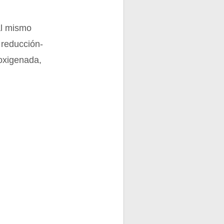
al mismo
 reducción-
oxigenada,