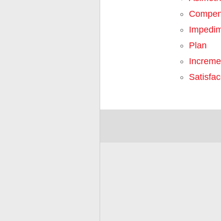
Compen
Impedi
Plan
Increme
Satisfac