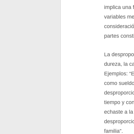
implica una 
variables me
consideració
partes const
La despropor
dureza, la ca
Ejemplos: “E
como sueldo,
desproporcio
tiempo y con
echaste a la
desproporcio
familia”.