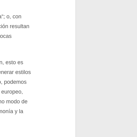
”; o, con
ión resultan
pocas
n, esto es
nerar estilos
lo, podemos
e europeo,
como modo de
monía y la