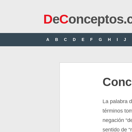
D
e
C
onceptos.
A
B
C
D
E
F
G
H
I
J
Conc
La palabra d
términos toma
negación “de
sentido de “