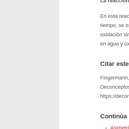
La reacció
En esta reac
tiempo, se o
oxidación s
en agua y o
Citar este
Fingermann,
Deconceptos
https://dec
Continúa 
Asimetr