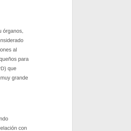
u órganos,
onsiderado
iones al
equeños para
PD) que
s muy grande
endo
relación con