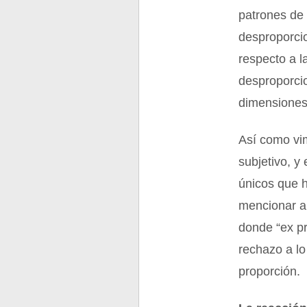
patrones de 
desproporci
respecto a l
desproporci
dimensiones
Así como vim
subjetivo, y
únicos que 
mencionar al
donde “ex pr
rechazo a lo
proporción.