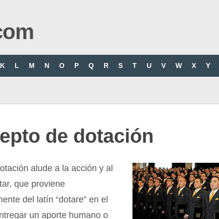
com
K
L
M
N
O
P
Q
R
S
T
U
V
W
X
Y
epto de dotación
otación alude a la acción y al
tar, que proviene
ente del latín “dotare” en el
entregar un aporte humano o