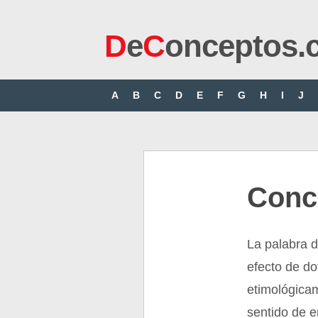
D
e
C
onceptos.
A
B
C
D
E
F
G
H
I
J
Conc
La palabra d
efecto de do
etimológicam
sentido de 