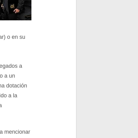
ar) o en su
regados a
do a un
na dotación
ido a la
a
ra mencionar