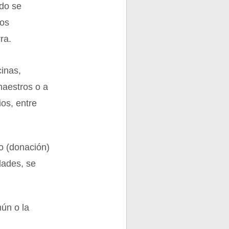
odo se
vos
ra.
cinas,
maestros o a
os, entre
to (donación)
dades, se
mún o la