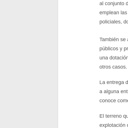
al conjunto 
emplean las
policiales, 
También se a
públicos y 
una dotació
otros casos.
La entrega d
a alguna ent
conoce como
El terreno q
explotación 