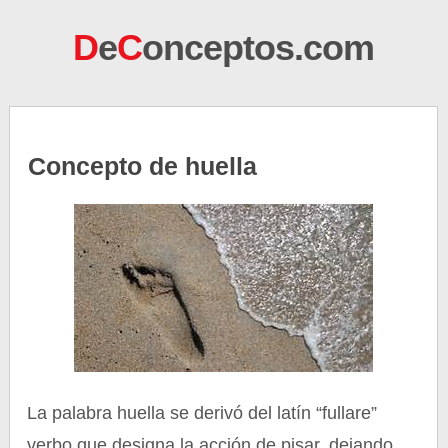
D
e
C
onceptos.com
Concepto de huella
La palabra huella se derivó del latín “fullare”
verbo que designa la acción de pisar, dejando