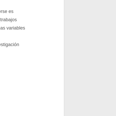
erse es
trabajos
las variables
estigación