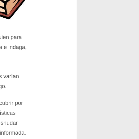
guien para
a e indaga,
s varían
go.
cubrir por
ísticas
esnudar
 informada.