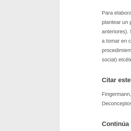
Para elabora
plantear un 
anteriores).
a tomar en c
procedimient
social) etcét
Citar este
Fingermann,
Deconceptos
Continúa 