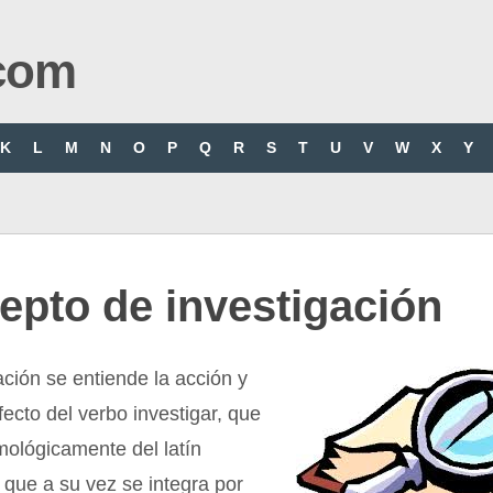
com
K
L
M
N
O
P
Q
R
S
T
U
V
W
X
Y
epto de investigación
ación se entiende la acción y
fecto del verbo investigar, que
mológicamente del latín
” que a su vez se integra por