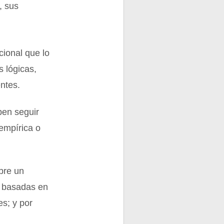
, sus
cional que lo
s lógicas,
ntes.
ben seguir
empírica o
obre un
, basadas en
es; y por