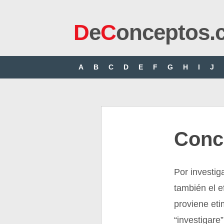
D
e
C
onceptos.
A
B
C
D
E
F
G
H
I
J
Conc
Por investig
también el e
proviene eti
“investigare