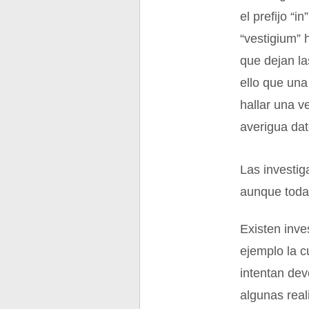
el prefijo “i
“vestigium” 
que dejan la
ello que una
hallar una v
averigua dat
Las investig
aunque todas
Existen inve
ejemplo la c
intentan dev
algunas real