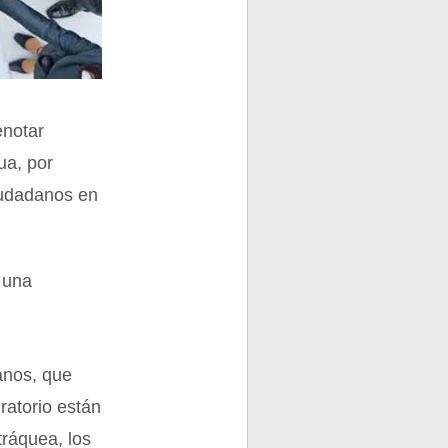
enotar
ua, por
ciudadanos en
o una
ganos, que
ratorio están
tráquea, los