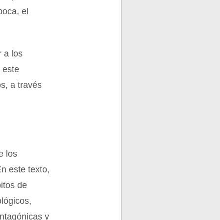
boca, el
 a los
 este
s, a través
e los
n este texto,
itos de
ológicos,
antagónicas y