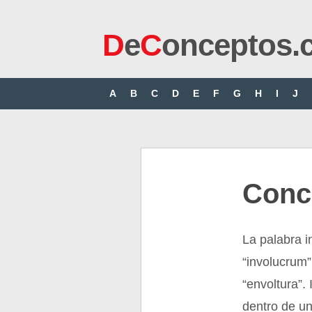
D
e
C
onceptos.
A
B
C
D
E
F
G
H
I
J
Conc
La palabra in
“involucrum
“envoltura”.
dentro de un