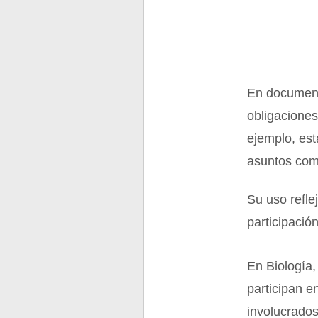
En documento
obligaciones
ejemplo, est
asuntos com
Su uso refle
participació
En Biología,
participan e
involucrados