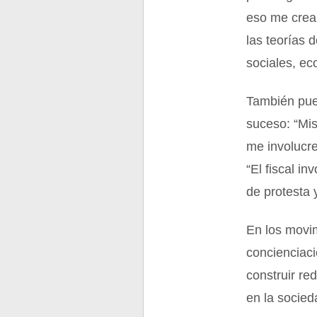
eso me crea 
las teorías 
sociales, ec
También pue
suceso: “Mis
me involucre
“El fiscal i
de protesta 
En los movim
concienciaci
construir re
en la socied