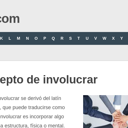
com
K
L
M
N
O
P
Q
R
S
T
U
V
W
X
Y
epto de involucrar
volucrar se derivó del latín
”, que puede traducirse como
 Involucrar es incorporar algo
a estructura, física o mental.