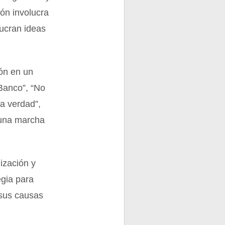
ión involucra
lucran ideas
ón en un
 Banco”, “No
la verdad”,
n una marcha
ización y
egia para
 sus causas