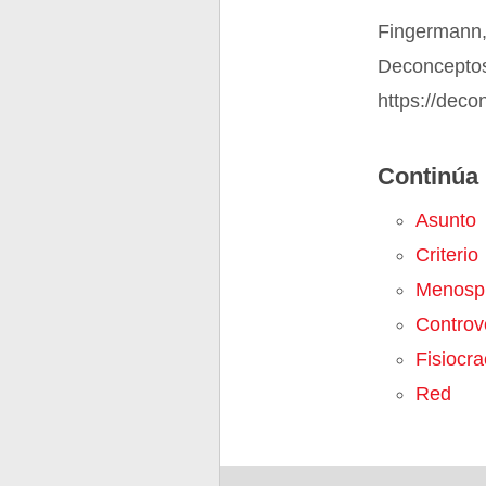
Fingermann,
Deconceptos.
https://deco
Continúa 
Asunto
Criterio
Menosp
Controv
Fisiocra
Red