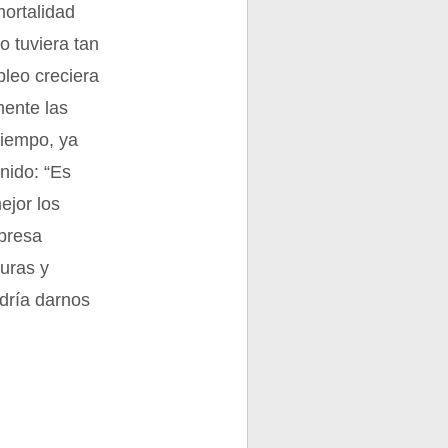
mortalidad
o tuviera tan
pleo creciera
mente las
tiempo, ya
nido: “Es
ejor los
mpresa
guras y
dría darnos