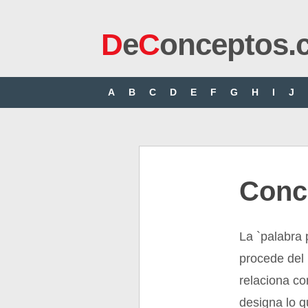
D
e
C
onceptos.
A
B
C
D
E
F
G
H
I
J
Conc
La `palabra 
procede del 
relaciona co
designa lo q