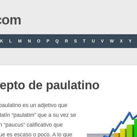
com
K
L
M
N
O
P
Q
R
S
T
U
V
W
X
Y
epto de paulatino
paulatino es un adjetivo que
latín “paulatim” que a su vez se
n “paucus” calificativo que
ue es escaso o poco. A lo que