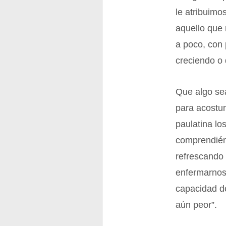
le atribuimo
aquello que
a poco, con
creciendo o
Que algo se
para acostu
paulatina lo
comprendiénd
refrescando 
enfermarnos 
capacidad de
aún peor”.