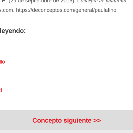
Concepto de paulatino
 H. (29 de septiembre de 2015).
.
.com. https://deconceptos.com/general/paulatino
leyendo:
llo
d
Concepto siguiente >>