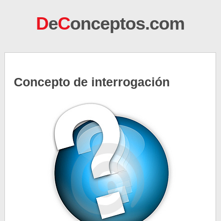
D
e
C
onceptos.com
Concepto de interrogación