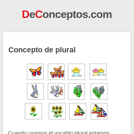
D
e
C
onceptos.com
Concepto de plural
Cuando usamos el vocablo plural estamos