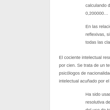
calculando d
0,200000…
En las relac
reflexivas, s
todas las cl
El cociente intelectual re
por cien. Se trata de un t
psicólogos de nacionalida
intelectual acuñado por el
Ha sido usad
resolutiva d