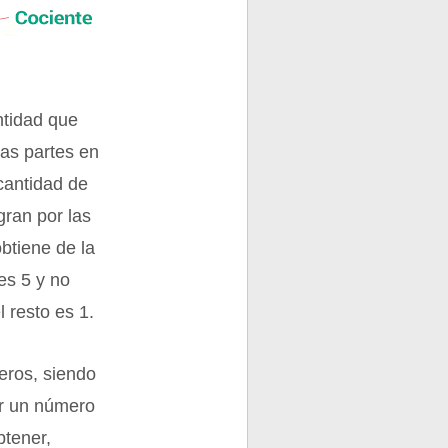
ntidad que
las partes en
 cantidad de
gran por las
obtiene de la
 es 5 y no
l resto es 1.
eros, siendo
ar un número
btener,