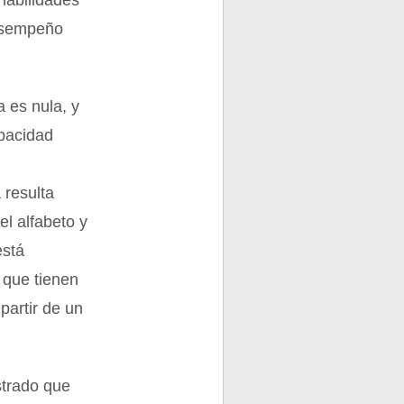
habilidades
desempeño
a es nula, y
apacidad
 resulta
el alfabeto y
está
l que tienen
partir de un
strado que