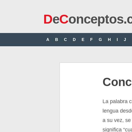
D
e
C
onceptos.
A
B
C
D
E
F
G
H
I
J
Conc
La palabra c
lengua desde
a su vez, se
significa “cu