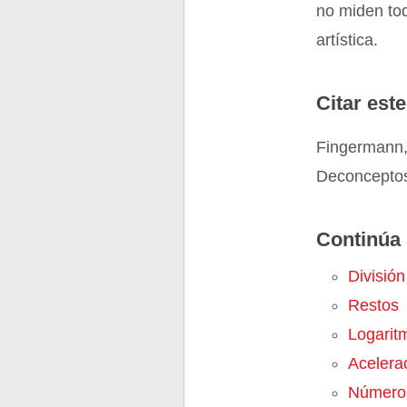
no miden tod
artística.
Citar este
Fingermann,
Deconceptos
Continúa 
División
Restos
Logarit
Acelera
Número