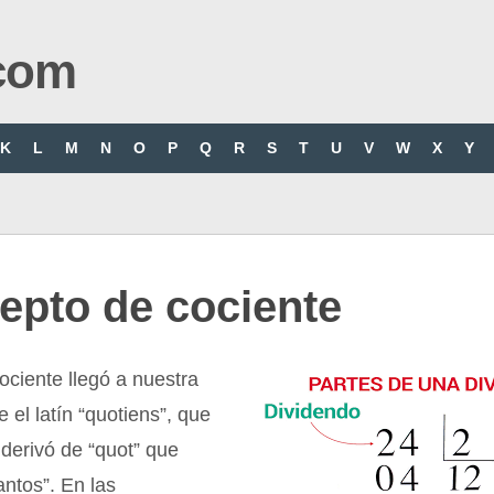
com
K
L
M
N
O
P
Q
R
S
T
U
V
W
X
Y
epto de cociente
ociente llegó a nuestra
 el latín “quotiens”, que
 derivó de “quot” que
antos”. En las