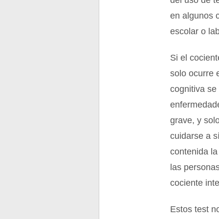
del uso de t
en algunos 
escolar o lab
Si el cocient
solo ocurre 
cognitiva se
enfermedades
grave, y sol
cuidarse a s
contenida la
las personas
cociente int
Estos test n