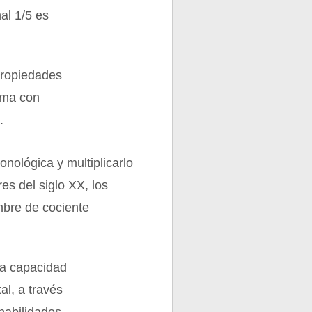
al 1/5 es
propiedades
orma con
.
onológica y multiplicarlo
res del siglo XX, los
mbre de cociente
la capacidad
al, a través