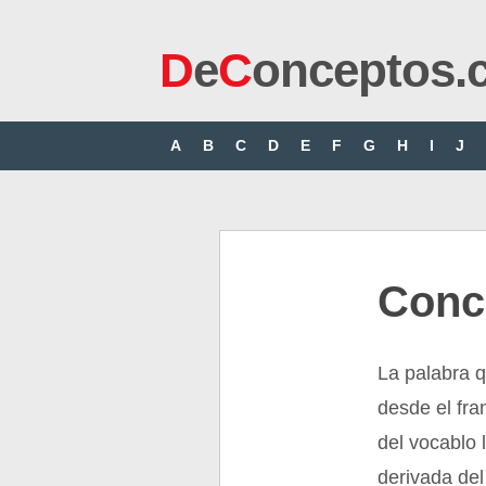
D
e
C
onceptos.
A
B
C
D
E
F
G
H
I
J
Conc
La palabra q
desde el fra
del vocablo 
derivada del