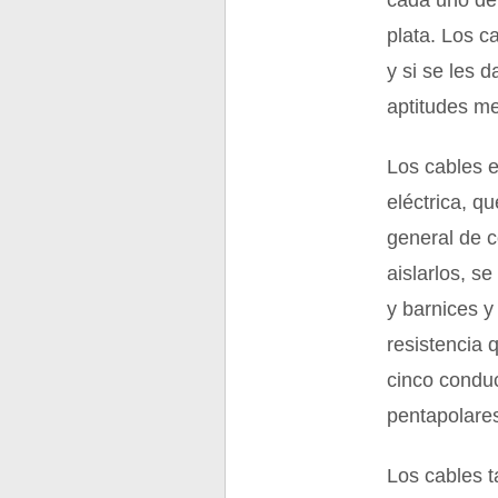
cada uno de 
plata. Los c
y si se les 
aptitudes m
Los cables e
eléctrica, q
general de c
aislarlos, s
y barnices y
resistencia 
cinco conduc
pentapolare
Los cables t