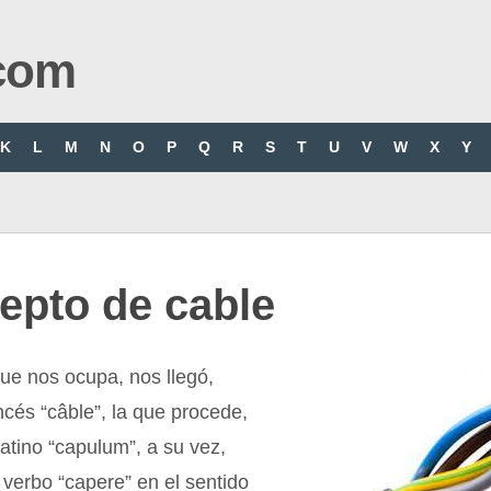
com
K
L
M
N
O
P
Q
R
S
T
U
V
W
X
Y
epto de cable
ue nos ocupa, nos llegó,
ncés “câble”, la que procede,
latino “capulum”, a su vez,
 verbo “capere” en el sentido