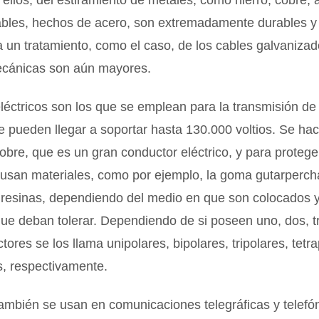
ellos, del estiramiento de metales, como hierro, cobre, 
ables, hechos de acero, son extremadamente durables y 
da un tratamiento, como el caso, de los cables galvanizad
ecánicas son aún mayores.
léctricos son los que se emplean para la transmisión de 
ue pueden llegar a soportar hasta 130.000 voltios. Se ha
obre, que es un gran conductor eléctrico, y para protege
e usan materiales, como por ejemplo, la goma gutarpercha
 resinas, dependiendo del medio en que son colocados y
que deban tolerar. Dependiendo de si poseen uno, dos, tr
tores se los llama unipolares, bipolares, tripolares, tetr
s, respectivamente.
ambién se usan en comunicaciones telegráficas y telef