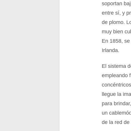
soportan baj
entre sí, y 
de plomo. Lo
muy bien cub
En 1858, se 
Irlanda.
El sistema d
empleando f
concéntricos
llegue la im
para brindar
un cablemód
de la red de 