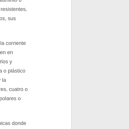
aluminio o
resistentes,
os, sus
la corriente
cen en
rlos y
 o plástico
 la
es, cuatro o
apolares o
ónicas donde