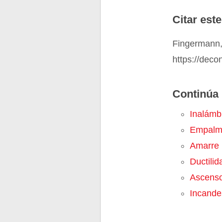
Citar este
Fingermann,
https://deco
Continúa 
Inalámb
Empalm
Amarre
Ductilid
Ascens
Incande