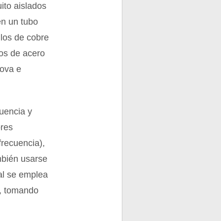
ito aislados
en un tubo
ilos de cobre
los de acero
nova e
cuencia y
ores
frecuencia),
ambién usarse
ual se emplea
a, tomando