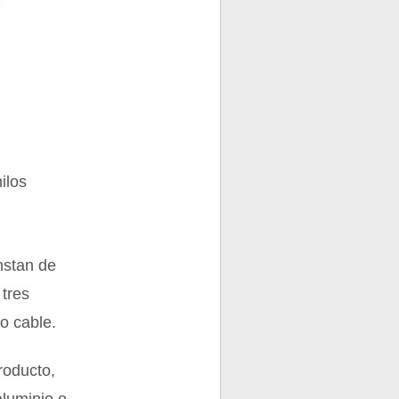
ilos
nstan de
 tres
o cable.
roducto,