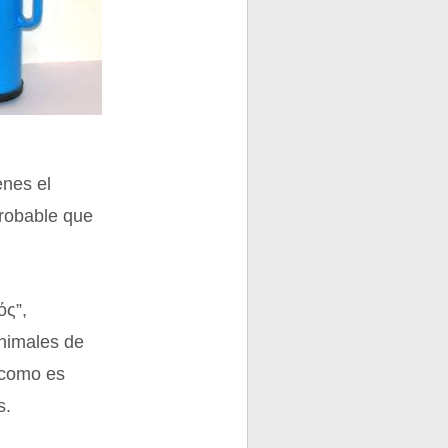
enes el
probable que
ός”,
animales de
 como es
s.