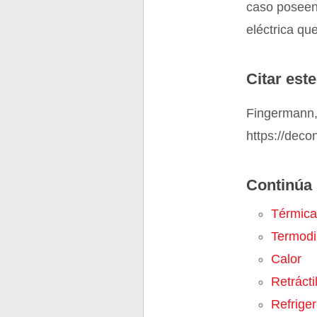
caso poseen 
eléctrica qu
Citar este
Fingermann,
https://dec
Continúa 
Térmica
Termod
Calor
Retrácti
Refrige