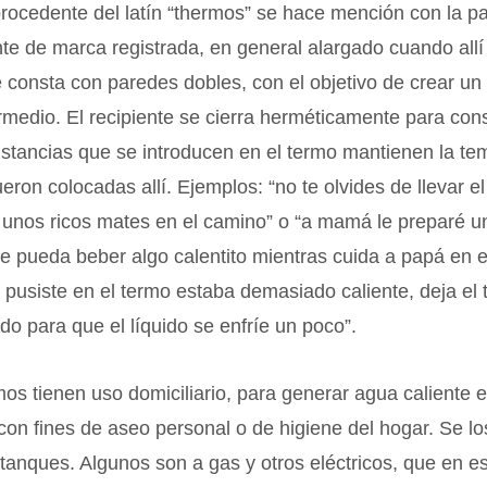
procedente del latín “thermos” se hace mención con la p
nte de marca registrada, en general alargado cuando all
e consta con paredes dobles, con el objetivo de crear un
rmedio. El recipiente se cierra herméticamente para cons
ustancias que se introducen en el termo mantienen la te
ueron colocadas allí. Ejemplos: “no te olvides de llevar e
 unos ricos mates en el camino” o “a mamá le preparé u
e pueda beber algo calentito mientras cuida a papá en el
 pusiste en el termo estaba demasiado caliente, deja el
do para que el líquido se enfríe un poco”.
os tienen uso domiciliario, para generar agua caliente 
con fines de aseo personal o de higiene del hogar. Se l
anques. Algunos son a gas y otros eléctricos, que en es