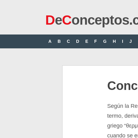
D
e
C
onceptos.
A
B
C
D
E
F
G
H
I
J
Conc
Según la Re
termo, deriv
griego “θερμ
cuando se e