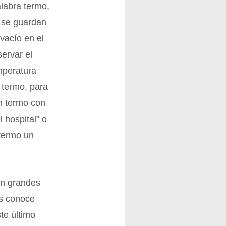
alabra termo,
í se guardan
 vacío en el
ervar el
mperatura
l termo, para
n termo con
 hospital” o
 termo un
en grandes
os conoce
te último