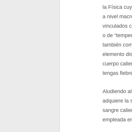
la Física cu
a nivel mac
vinculados c
o de “temper
también com
elemento dis
cuerpo calie
tengas fiebr
Aludiendo al
adquiere la 
sangre cali
empleada en 