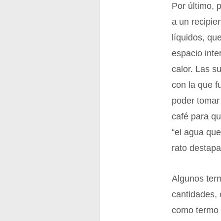
Por último, 
a un recipie
líquidos, qu
espacio inte
calor. Las s
con la que f
poder tomar
café para qu
“el agua que
rato destapa
Algunos term
cantidades, 
como termo t