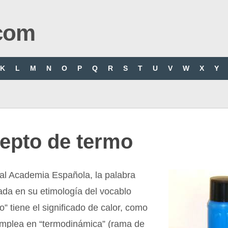
com
K
L
M
N
O
P
Q
R
S
T
U
V
W
X
Y
epto de termo
al Academia Española, la palabra
ada en su etimología del vocablo
ο” tiene el significado de calor, como
mplea en “termodinámica” (rama de