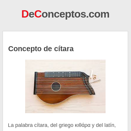
D
e
C
onceptos.com
Concepto de cítara
La palabra cítara, del griego κιθάρα y del latín,