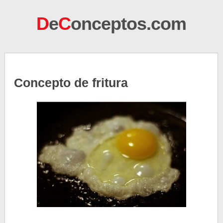
D
e
C
onceptos.com
Concepto de fritura