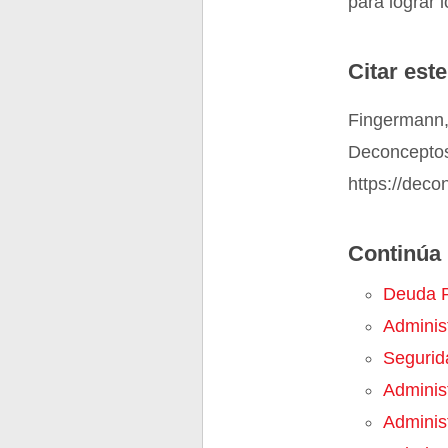
para lograr 
Citar este
Fingermann, 
Deconceptos
https://deco
Continúa 
Deuda P
Adminis
Segurid
Adminis
Adminis