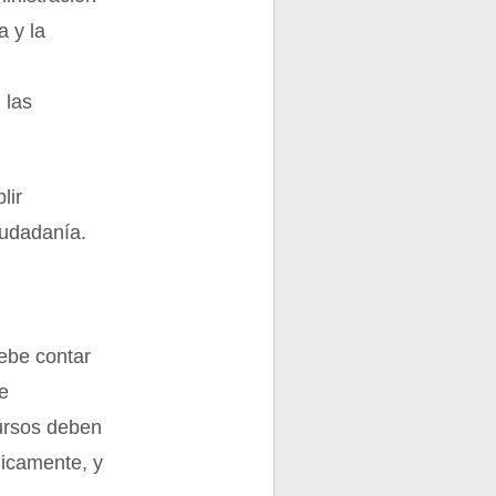
a y la
 las
lir
iudadanía.
debe contar
e
cursos deben
gicamente, y