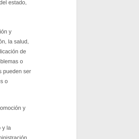
del estado,
ión y
n, la salud,
licación de
roblemas o
as pueden ser
es o
promoción y
 y la
inistración