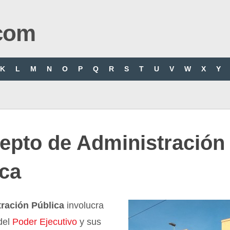
com
K
L
M
N
O
P
Q
R
S
T
U
V
W
X
Y
epto de Administración
ica
ración Pública
involucra
 del
Poder Ejecutivo
y sus