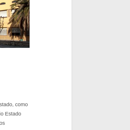
Estado, como
io Estado
los