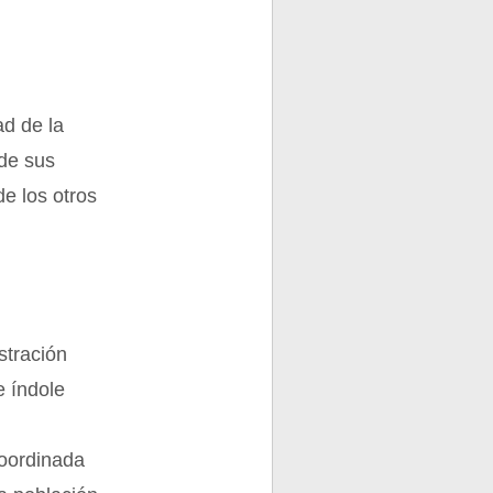
ad de la
 de sus
e los otros
stración
e índole
coordinada