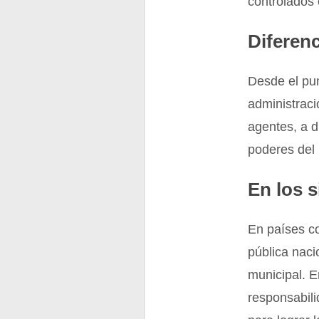
controlados 
Diferen
Desde el pun
administraci
agentes, a d
poderes del
En los 
En países c
pública naci
municipal. E
responsabil