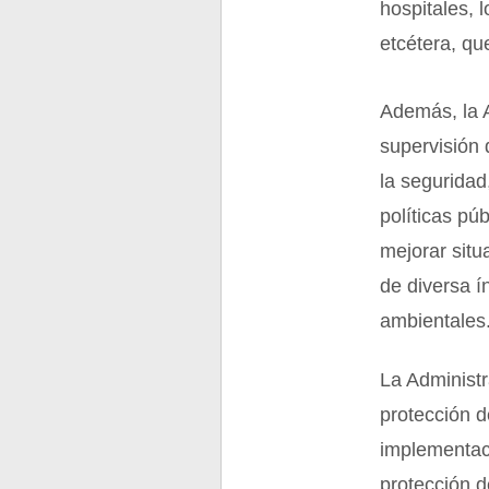
hospitales,
etcétera, qu
Además, la A
supervisión 
la seguridad
políticas pú
mejorar situ
de diversa í
ambientales
La Administr
protección d
implementaci
protección d