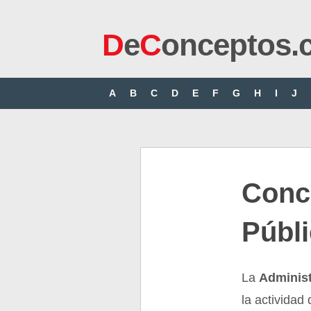
D
e
C
onceptos.
A
B
C
D
E
F
G
H
I
J
Conc
Públ
La
Administ
la actividad