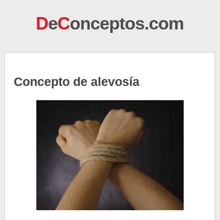
D
e
C
onceptos.com
Concepto de alevosía