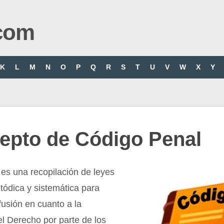
com
K
L
M
N
O
P
Q
R
S
T
U
V
W
X
Y
epto de Código Penal
es una recopilación de leyes
tódica y sistemática para
nfusión en cuanto a la
el Derecho por parte de los