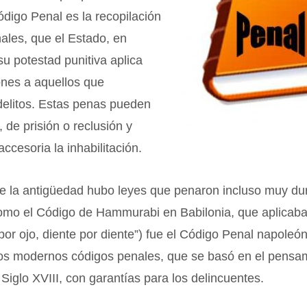
ódigo Penal es la recopilación
ales, que el Estado, en
 su potestad punitiva aplica
nes a aquellos que
delitos. Estas penas pueden
, de prisión o reclusión y
accesoria la inhabilitación.
de la antigüedad hubo leyes que penaron incluso muy d
como el Código de Hammurabi en Babilonia, que aplicaba
 por ojo, diente por diente”) fue el Código Penal napoleón
los modernos códigos penales, que se basó en el pensa
l Siglo XVIII, con garantías para los delincuentes.