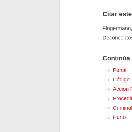
Citar este
Fingermann,
Deconceptos
Continúa 
Penal
Código
Acción 
Procedi
Crimina
Hurto