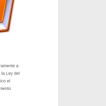
uramente a
 la Ley del
ico el
miento