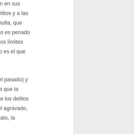
ón en sus
itos y a las
multa, que
dio es penado
os límites
o es el que
el pasado) y
a que la
e los delitos
el agravado,
ato, la