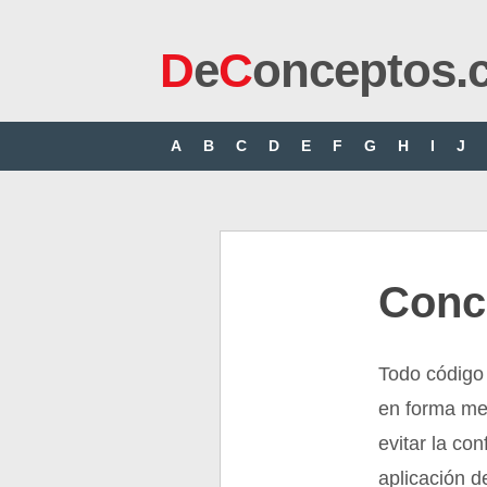
D
e
C
onceptos.
A
B
C
D
E
F
G
H
I
J
Conc
Todo código 
en forma me
evitar la co
aplicación d