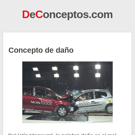
D
e
C
onceptos.com
Concepto de daño