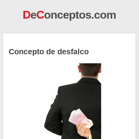
D
e
C
onceptos.com
Concepto de desfalco