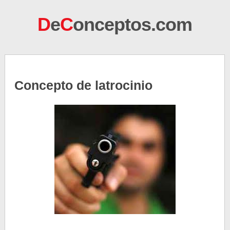
D
e
C
onceptos.com
Concepto de latrocinio