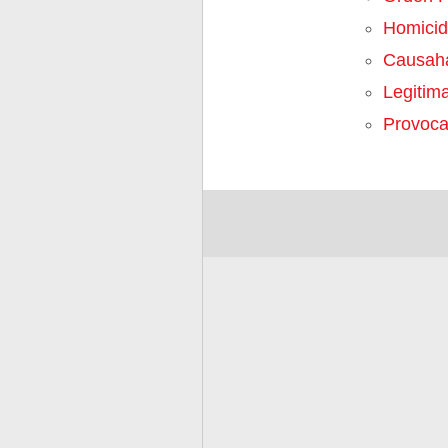
Homicid
Causaha
Legitim
Provoca