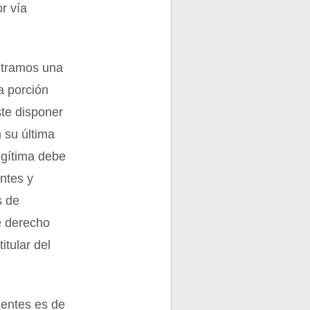
r vía
ontramos una
a porción
ste disponer
 su última
legítima debe
ntes y
s de
e derecho
itular del
ientes es de