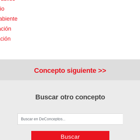
io
biente
ación
ción
Concepto siguiente >>
Buscar otro concepto