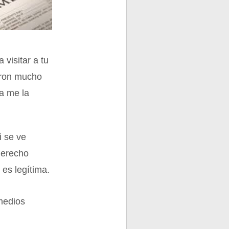
visitar a tu
ieron mucho
ya me la
i se ve
derecho
 es legítima.
medios