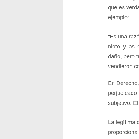
que es verd
ejemplo:
“Es una razó
nieto, y las 
daño, pero t
vendieron co
En Derecho, 
perjudicado 
subjetivo. E
La legítima
proporcional