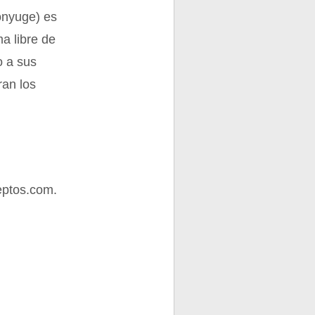
cónyuge) es
a libre de
o a sus
ran los
eptos.com.