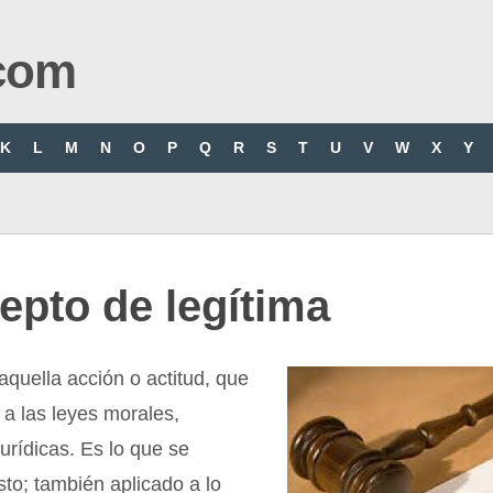
com
K
L
M
N
O
P
Q
R
S
T
U
V
W
X
Y
epto de legítima
aquella acción o actitud, que
a las leyes morales,
jurídicas. Es lo que se
sto; también aplicado a lo