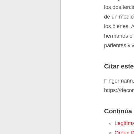
los dos terc
de un medio.
los bienes. 
hermanos o s
parientes v
Citar este
Fingermann,
https://deco
Continúa 
Legítim
Orden P