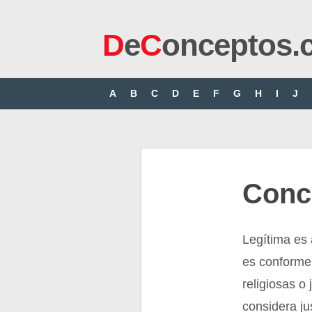
D
e
C
onceptos.
A
B
C
D
E
F
G
H
I
J
Conc
Legítima es 
es conforme 
religiosas o 
considera ju