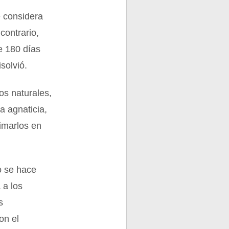
e considera
contrario,
e 180 días
solvió.
os naturales,
a agnaticia,
timarlos en
o se hace
 a los
s
on el