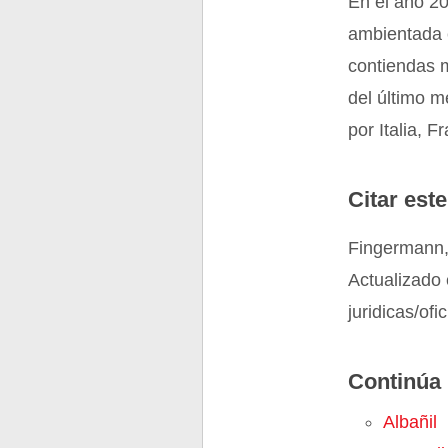
En el año 20
ambientada e
contiendas m
del último m
por Italia, F
Citar este
Fingermann, 
Actualizado 
juridicas/ofic
Continúa 
Albañil