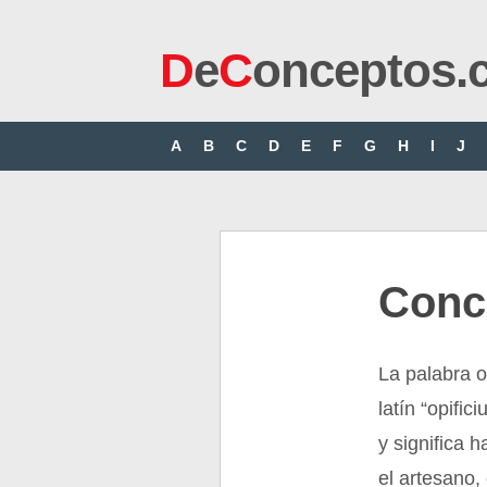
D
e
C
onceptos.
A
B
C
D
E
F
G
H
I
J
Conce
La palabra o
latín “opific
y significa h
el artesano