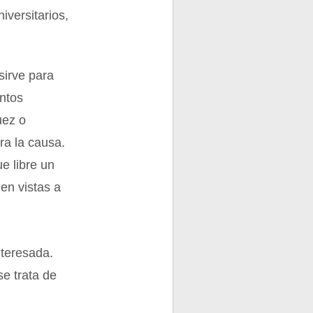
iversitarios,
sirve para
entos
uez o
ra la causa.
ue libre un
en vistas a
nteresada.
se trata de