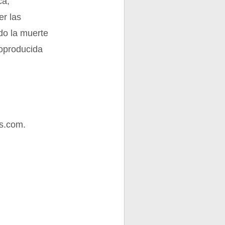
ca,
er las
do la muerte
coproducida
s.com.