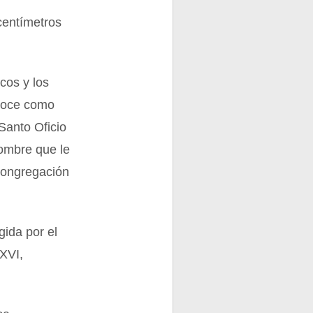
centímetros
icos y los
noce como
Santo Oficio
nombre que le
Congregación
gida por el
 XVI,