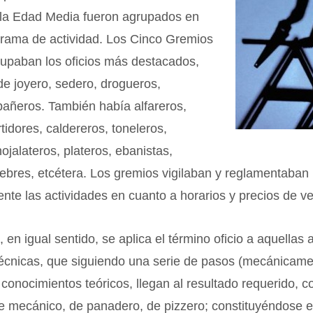
n la Edad Media fueron agrupados en
 rama de actividad. Los Cinco Gremios
upaban los oficios más destacados,
de joyero, sedero, drogueros,
pañeros. También había alfareros,
rtidores, caldereros, toneleros,
hojalateros, plateros, ebanistas,
rfebres, etcétera. Los gremios vigilaban y reglamentaban
te las actividades en cuanto a horarios y precios de ve
 en igual sentido, se aplica el término oficio a aquellas 
técnicas, que siguiendo una serie de pasos (mecánicame
onocimientos teóricos, llegan al resultado requerido, co
de mecánico, de panadero, de pizzero; constituyéndose 