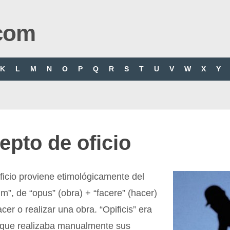
com
K
L
M
N
O
P
Q
R
S
T
U
V
W
X
Y
pto de oficio
ficio proviene etimológicamente del
ium”, de “opus” (obra) + “facere” (hacer)
acer o realizar una obra. “Opificis” era
, que realizaba manualmente sus