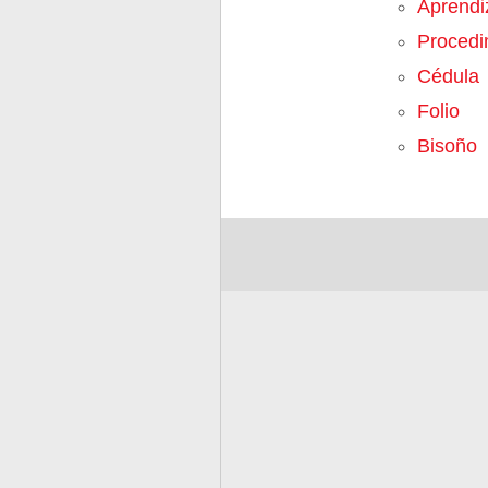
Aprendi
Procedi
Cédula
Folio
Bisoño